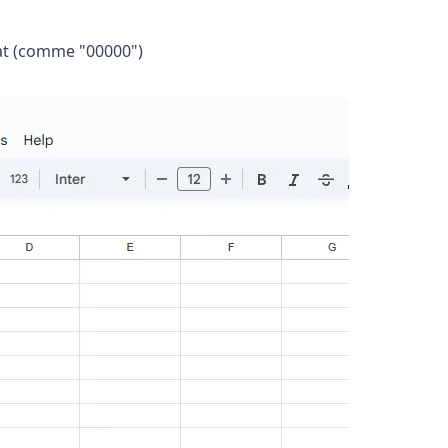
mat (comme "00000")
 quelques