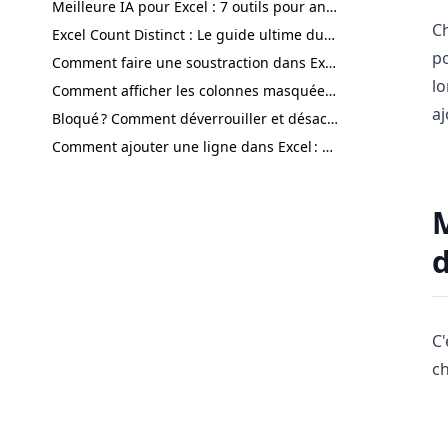
Meilleure IA pour Excel : 7 outils pour analyses, formules, tableaux de bord et rapports
Ch
Excel Count Distinct : Le guide ultime du comptage des valeurs uniques
p
Comment faire une soustraction dans Excel : du simple moins à l'IA en un clic
lo
Comment afficher les colonnes masquées dans Excel : les méthodes les plus rapides pour chaque situation
aj
Bloqué ? Comment déverrouiller et désactiver la protection des feuilles Excel en toute sécurité
Comment ajouter une ligne dans Excel : guide ultime pour une mise en forme plus rapide
M
d
C'
ch