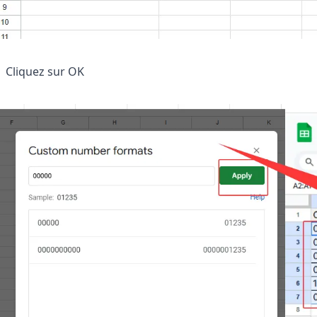
ichier et décrivez simplement ce dont vous avez besoin. Ro
nées, puis crée des graphiques et rapports clairs — sans fo
manuelles répétitives.
Cliquez sur OK
✨
✨
Analyser mon tableau gratuitement