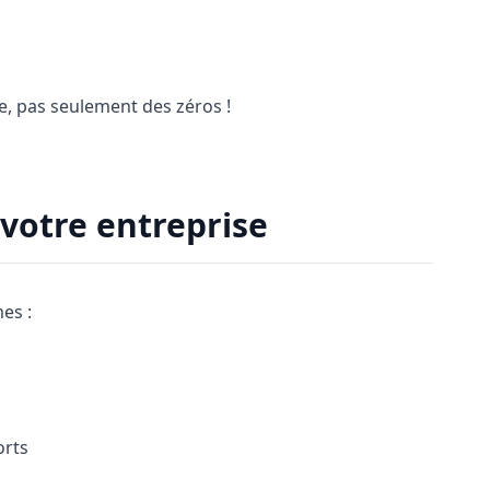
e, pas seulement des zéros !
votre entreprise
es :
orts