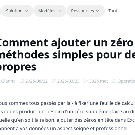
Solution
Modèles
Ressources
Tarifs
Comment ajouter un zéro 
Tous
Blog
méthodes simples pour d
Parcourez tous les modèles de tableur
Actualités produit, exemples et idées de
prêts à l’emploi.
workflow.
propres
Finance
Guides
Gianna
2025/08/22
2026/03/23
3325
mot
Opératio
Budgets, prévisions, reporting et analyse
Tutoriels pas à pas pour de vrais usages
financière.
tableur.
us sommes tous passés par là - à fixer une feuille de calcul
Opérations
Documentation
Suivez workflows, coordination,
Documentation produit, configuration et
s codes produit ont besoin d'un zéro supplémentaire au dé
planification et exécution.
références d’usage.
elle qu'en soit la raison, ajouter des zéros en tête dans Exc
nnent à vos données un aspect soigné et professionnel.
Ventes
Bibliothèque de prompts