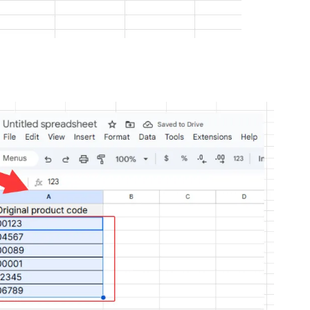
wSpeak nettoie et
rmules ni tâches