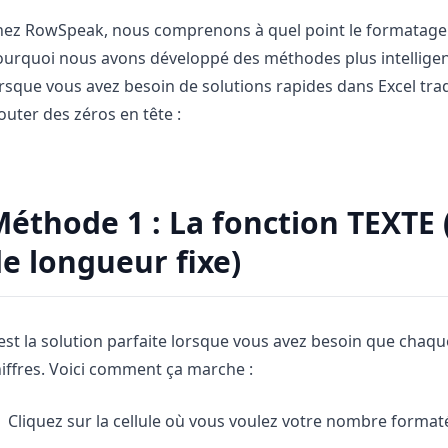
Pipelines, objectifs, prévisions et suivi du
Prompts utiles pour l’analyse, le reporting
ez RowSpeak, nous comprenons à quel point le formatage m
chiffre d’affaires.
et le nettoyage.
ourquoi nous avons développé des méthodes plus intellige
rsque vous avez besoin de solutions rapides dans Excel tradi
Projet
Communauté
outer des zéros en tête :
Gérez jalons, responsables, livrables et
Participez aux échanges, posez vos
avancement.
questions et apprenez des utilisateurs.
Analytique
Démarrage rapide
éthode 1 : La fonction TEXTE 
Tableaux de bord, revues KPI et analyses
Prise en main rapide pour les nouveaux
récurrentes.
utilisateurs et équipes.
e longueur fixe)
est la solution parfaite lorsque vous avez besoin que ch
iffres. Voici comment ça marche :
Cliquez sur la cellule où vous voulez votre nombre format