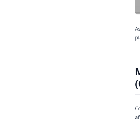
As
pl
(
C
af