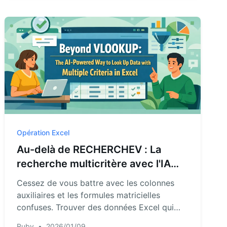
n'importe quelle séquence avec de simples
commandes en langage naturel, vous faisant
gagner du temps et éliminant les erreurs de
formules.
Opération Excel
Au-delà de RECHERCHEV : La
recherche multicritère avec l'IA
dans Excel
Cessez de vous battre avec les colonnes
auxiliaires et les formules matricielles
confuses. Trouver des données Excel qui
répondent à plusieurs critères ne devrait
Ruby
•
2026/01/09