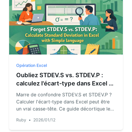
Opération Excel
Oubliez STDEV.S vs. STDEV.P :
calculez l'écart-type dans Excel en
langage simple
Marre de confondre STDEV.S et STDEV.P ?
Calculer l'écart-type dans Excel peut être
un vrai casse-tête. Ce guide décortique les
formules traditionnelles et présente une
Ruby
•
2026/01/12
approche plus intelligente avec RowSpeak.
Laissez RowSpeak gérer les statistiques