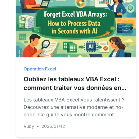
Opération Excel
Oubliez les tableaux VBA Excel :
comment traiter vos données en
quelques secondes avec l'IA
Les tableaux VBA Excel vous ralentissent ?
Découvrez une alternative moderne et no-
code. Ce guide vous montre comment
abandonner les boucles et déclarations
Ruby
•
2026/01/12
complexes pour analyser et manipuler vos
données en quelques secondes grâce à l'IA