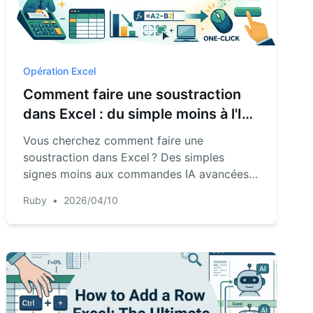
Opération Excel
Comment faire une soustraction
dans Excel : du simple moins à l'IA
en un clic
Vous cherchez comment faire une
soustraction dans Excel ? Des simples
signes moins aux commandes IA avancées,
découvrez les meilleures méthodes pour
Ruby
•
2026/04/10
soustraire des nombres et des colonnes
entières instantanément.