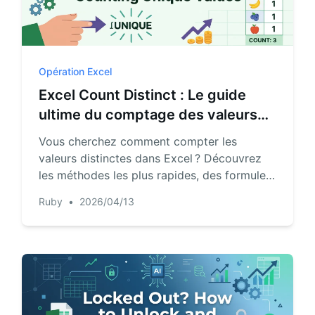
Pipelines, objectifs, prévisions et suivi
Prompts utiles pour l’analyse, le
du chiffre d’affaires.
reporting et le nettoyage.
Projet
Communauté
Opération Excel
Gérez jalons, responsables, livrables et
Participez aux échanges, posez vos
Excel Count Distinct : Le guide
avancement.
questions et apprenez des utilisateurs.
ultime du comptage des valeurs
uniques
Analytique
Démarrage rapide
Vous cherchez comment compter les
Tableaux de bord, revues KPI et
Prise en main rapide pour les nouveaux
valeurs distinctes dans Excel ? Découvrez
analyses récurrentes.
utilisateurs et équipes.
les méthodes les plus rapides, des formules
classiques aux commandes IA sans effort.
Ruby
•
2026/04/13