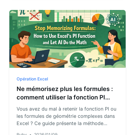
complexes pour vous concentrer sur
l'essentiel.
Opération Excel
Ne mémorisez plus les formules :
comment utiliser la fonction PI
d'Excel et laisser l'IA faire les
Vous avez du mal à retenir la fonction PI ou
calculs
les formules de géométrie complexes dans
Excel ? Ce guide présente la méthode
traditionnelle et une nouvelle approche
Ruby
•
2026/01/09