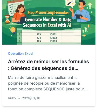
Opération Excel
Arrêtez de mémoriser les formules
: Générez des séquences de
nombres et de dates dans Excel
Marre de faire glisser manuellement la
avec l'IA
poignée de recopie ou de mémoriser la
fonction complexe SEQUENCE juste pour
créer une liste de dates ou d'ID ? Découvrez
Ruby
•
2026/01/10
comment un agent IA pour Excel comme
RowSpeak vous permet de générer