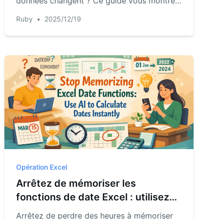
données changent ? Ce guide vous montre
la méthode traditionnelle, lourde en
Ruby
•
2025/12/19
formules, et une alternative bien plus
intelligente et rapide utilisant l'IA d'Excel.
Arrêtez de lutter avec XLOOKUP et des
références complexes, et commencez à
poser des questions directement à vos
données.
Opération Excel
Arrêtez de mémoriser les
fonctions de date Excel : utilisez
l'IA pour calculer les dates
Arrêtez de perdre des heures à mémoriser