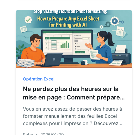
d'Excel.
Opération Excel
Ne perdez plus des heures sur la
mise en page : Comment préparer
n'importe quelle feuille Excel pour
Vous en avez assez de passer des heures à
l'impression avec l'IA
formater manuellement des feuilles Excel
complexes pour l'impression ? Découvrez
une nouvelle façon d'obtenir des rapports
Ruby
•
2026/01/09