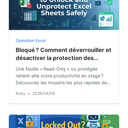
Opération Excel
Bloqué ? Comment déverrouiller et
désactiver la protection des
feuilles Excel en toute sécurité
Une feuille « Read-Only » ou protégée
retient-elle votre productivité en otage ?
Découvrez les moyens les plus rapides de
récupérer l’accès et de commencer à
Ruby
•
2026/04/09
modifier vos classeurs Excel dès
aujourd’hui.