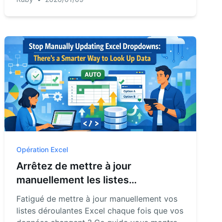
pas être un casse-tête. Découvrez comment
le chat IA d'RowSpeak vous permet de
filtrer et de rechercher des données
complexes en quelques secondes, sans
aucune formule.
Opération Excel
Arrêtez de mettre à jour
manuellement les listes
déroulantes Excel : Il existe une
Fatigué de mettre à jour manuellement vos
méthode plus intelligente pour
listes déroulantes Excel chaque fois que vos
rechercher des données