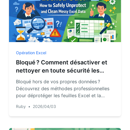
Opération Excel
Bloqué ? Comment désactiver et
nettoyer en toute sécurité les
données Excel désordonnées
Bloqué hors de vos propres données ?
Découvrez des méthodes professionnelles
pour déprotéger les feuilles Excel et la
façon la plus rapide de transformer des
Ruby
•
2026/04/03
lignes désordonnées et non structurées en
informations claires et exploitables.