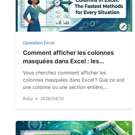
Opération Excel
Comment afficher les colonnes
masquées dans Excel : les
méthodes les plus rapides pour
Vous cherchez comment afficher les
chaque situation
colonnes masquées dans Excel ? Que ce soit
une colonne ou une section entière,
découvrez les méthodes les plus rapides
Ruby
•
2026/04/10
pour récupérer vos données.