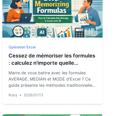
Opération Excel
Cessez de mémoriser les formules
: calculez n'importe quelle
moyenne dans Excel avec l'IA
Marre de vous battre avec les formules
AVERAGE, MEDIAN et MODE d'Excel ? Ce
guide présente les méthodes traditionnelles
et leurs écueils, puis propose une façon plus
Ruby
•
2026/01/13
rapide utilisant Excel AI pour calculer tout
type de moyenne via des commandes en
langage simple.