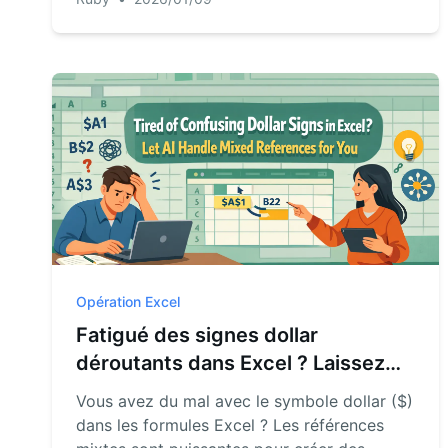
prêts à imprimer en quelques minutes avec
Excel AI, éliminant les tâches fastidieuses
comme le rechercher/remplacer et la mise
en page.
Opération Excel
Fatigué des signes dollar
déroutants dans Excel ? Laissez
l'IA gérer les références mixtes
Vous avez du mal avec le symbole dollar ($)
pour vous
dans les formules Excel ? Les références