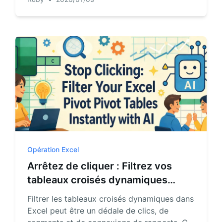
révolutionnaire. Découvrez comment une IA
pour Excel peut calculer pour vous des
volumes et des aires, sur simple demande
en langage naturel.
Opération Excel
Arrêtez de cliquer : Filtrez vos
tableaux croisés dynamiques
Excel instantanément avec l'IA
Filtrer les tableaux croisés dynamiques dans
Excel peut être un dédale de clics, de