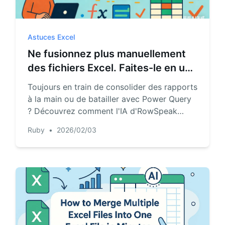
Pipelines, objectifs, prévisions et suivi
Prompts utiles pour l’analyse, le
du chiffre d’affaires.
reporting et le nettoyage.
Astuces Excel
Projet
Communauté
Ne fusionnez plus manuellement
Gérez jalons, responsables, livrables et
Participez aux échanges, posez vos
des fichiers Excel. Faites-le en une
avancement.
questions et apprenez des utilisateurs.
seule phrase.
Toujours en train de consolider des rapports
Analytique
Démarrage rapide
à la main ou de batailler avec Power Query
? Découvrez comment l'IA d'RowSpeak
Tableaux de bord, revues KPI et
Prise en main rapide pour les nouveaux
analyses récurrentes.
utilisateurs et équipes.
transforme des fusions de données
Ruby
•
2026/02/03
désordonnées en une simple conversation
— vous faisant gagner des heures de travail
fastidieux.