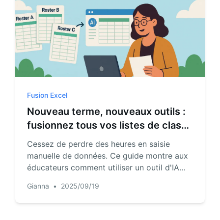
Fusion Excel
Nouveau terme, nouveaux outils :
fusionnez tous vos listes de classe
en 60 secondes avec l'IA
Cessez de perdre des heures en saisie
manuelle de données. Ce guide montre aux
éducateurs comment utiliser un outil d'IA
simple pour fusionner automatiquement
Gianna
•
2025/09/19
plusieurs listes de classe, feuilles de notes
et autres tableurs—même avec des formats
différents—en un fichier maître en moins