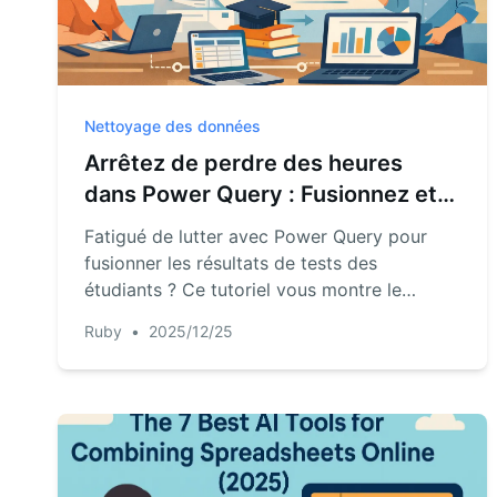
Nettoyage des données
Arrêtez de perdre des heures
dans Power Query : Fusionnez et
analysez les données étudiantes
Fatigué de lutter avec Power Query pour
avec l'IA
fusionner les résultats de tests des
étudiants ? Ce tutoriel vous montre le
processus traditionnel en plusieurs étapes,
Ruby
•
2025/12/25
puis révèle une méthode bien plus rapide
utilisant l'IA d'Excel. Laissez RowSpeak
gérer les jointures de données, les calculs et
la mise en forme en quelques secondes
avec de simples invites en langage naturel.