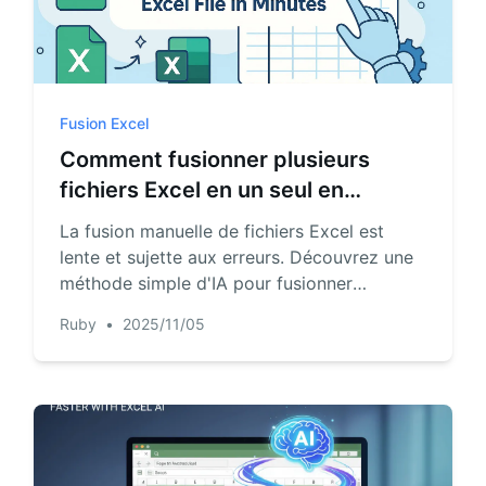
Fusion Excel
Comment fusionner plusieurs
fichiers Excel en un seul en
quelques minutes
La fusion manuelle de fichiers Excel est
lente et sujette aux erreurs. Découvrez une
méthode simple d'IA pour fusionner
plusieurs feuilles de calcul en un fichier
Ruby
•
2025/11/05
propre et prêt pour l'analyse en quelques
minutes.