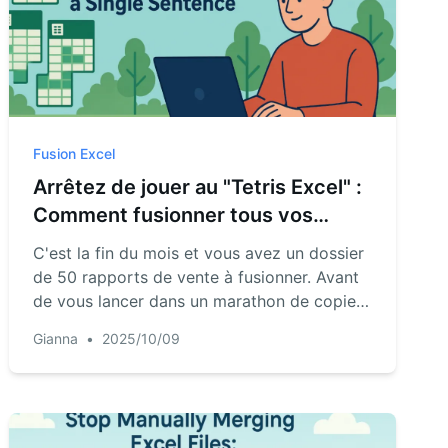
Fusion Excel
Arrêtez de jouer au "Tetris Excel" :
Comment fusionner tous vos
tableaux avec une seule phrase
C'est la fin du mois et vous avez un dossier
de 50 rapports de vente à fusionner. Avant
de vous lancer dans un marathon de copier-
coller épuisant, lisez ceci. Cet article montre
Gianna
•
2025/10/09
comment l'IA d'RowSpeak peut fusionner
tous ces fichiers—même avec des colonnes
incompatibles—en une seule phrase.
Découvrez des exemples concrets et
récupérez des heures de votre temps.