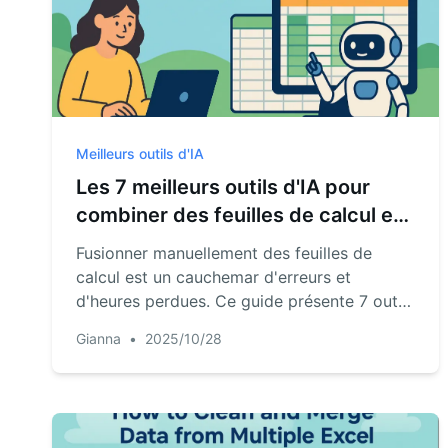
Meilleurs outils d'IA
Les 7 meilleurs outils d'IA pour
combiner des feuilles de calcul en
ligne
Fusionner manuellement des feuilles de
calcul est un cauchemar d'erreurs et
d'heures perdues. Ce guide présente 7 outils
d'IA puissants, incluant des options
Gianna
•
2025/10/28
gratuites, qui transforment cette tâche
fastidieuse en une simple commande
conversationnelle. Trouvez la solution idéale
pour votre flux de travail.