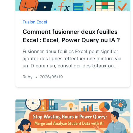
Fusion Excel
Comment fusionner deux feuilles
Excel : Excel, Power Query ou IA ?
Fusionner deux feuilles Excel peut signifier
ajouter des lignes, effectuer une jointure via
un ID commun, consolider des totaux ou
créer un rapport reproductible. Ce guide
Ruby
•
2026/05/19
vous aide à choisir la méthode adaptée et
montre comment l'IA intervient pour traiter
des fichiers complexes.