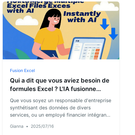
Fusion Excel
Qui a dit que vous aviez besoin de
formules Excel ? L'IA fusionne
plusieurs fichiers en une seconde !
Que vous soyez un responsable d'entreprise
synthétisant des données de divers
services, ou un employé financier intégrant
plusieurs rapports, dès que vous avez
Gianna
•
2025/07/16
besoin de traiter des données, l'IA peut être