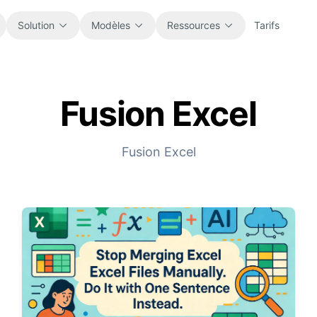
Solution
Modèles
Ressources
Tarifs
Fusion Excel
Tous
Blog
Parcourez tous les modèles de tableur
Actualités produit, exemples et idées
prêts à l’emploi.
de workflow.
Fusion Excel
Finance
Guides
Budgets, prévisions, reporting et
Tutoriels pas à pas pour de vrais usages
analyse financière.
tableur.
Opérations
Documentation
Suivez workflows, coordination,
Documentation produit, configuration et
planification et exécution.
références d’usage.
Ventes
Bibliothèque de prompts