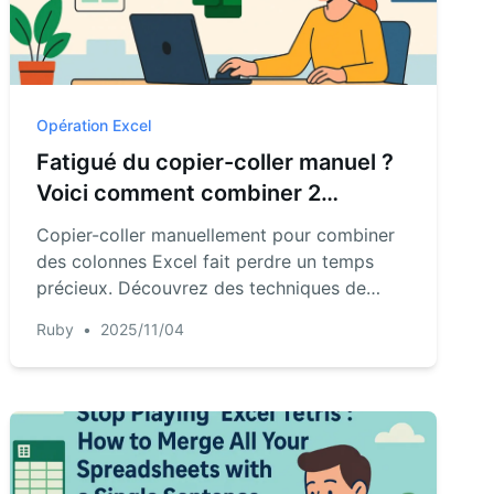
Opération Excel
Fatigué du copier-coller manuel ?
Voici comment combiner 2
colonnes dans Excel en quelques
Copier-coller manuellement pour combiner
secondes
des colonnes Excel fait perdre un temps
précieux. Découvrez des techniques de
formules et des outils d'IA qui fusionnent les
Ruby
•
2025/11/04
colonnes instantanément, parfait pour les
gestionnaires occupés manipulant des
données clients ou des rapports.