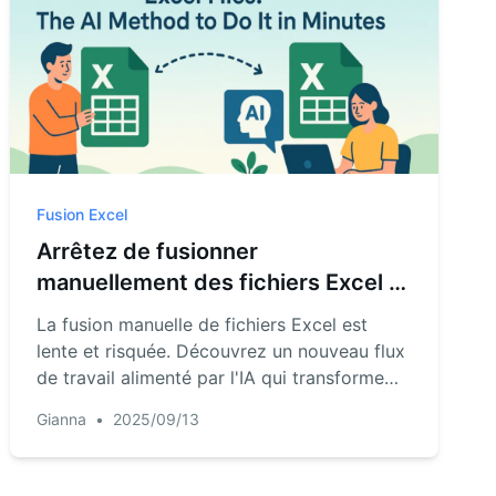
Fusion Excel
Arrêtez de fusionner
manuellement des fichiers Excel :
la méthode IA pour le faire en
La fusion manuelle de fichiers Excel est
quelques minutes
lente et risquée. Découvrez un nouveau flux
de travail alimenté par l'IA qui transforme
cette tâche fastidieuse d'une heure en une
Gianna
•
2025/09/13
opération d'une minute, vous permettant de
vous concentrer sur l'analyse, pas sur le
copier-coller.