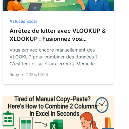
Astuces Excel
Arrêtez de lutter avec VLOOKUP &
XLOOKUP : Fusionnez vos
tableaux Excel instantanément
Vous écrivez encore manuellement des
avec l'IA
VLOOKUP pour combiner des données ?
C'est lent et sujet aux erreurs. Même le
nouveau XLOOKUP nécessite une
Ruby
•
2025/12/25
configuration minutieuse. Découvrez
comment RowSpeak, un agent IA, vous
permet de fusionner des tableaux
simplement en décrivant vos besoins, sans
formules requises.