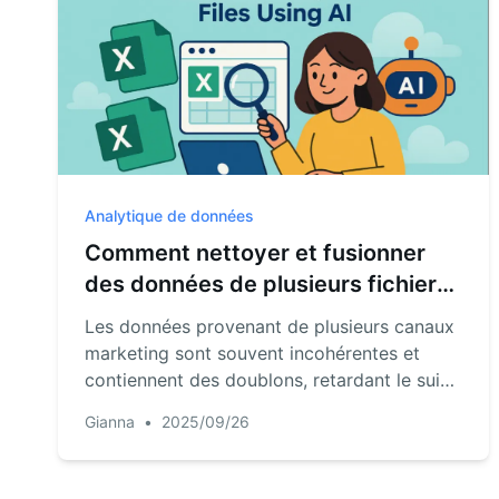
Analytique de données
Comment nettoyer et fusionner
des données de plusieurs fichiers
Excel avec l'IA
Les données provenant de plusieurs canaux
marketing sont souvent incohérentes et
contiennent des doublons, retardant le suivi
des ventes. Ce guide démontre un
Gianna
•
2025/09/26
processus IA en deux étapes : téléchargez
vos fichiers, puis utilisez une simple
commande texte pour fusionner, nettoyer et