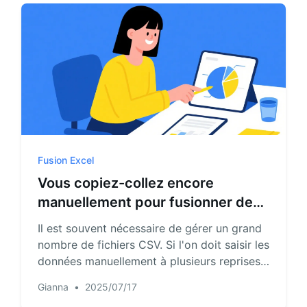
d'une minute.
Fusion Excel
Vous copiez-collez encore
manuellement pour fusionner des
fichiers CSV ? Ne pas utiliser l'IA =
Il est souvent nécessaire de gérer un grand
vous compliquez la vie inutilement
nombre de fichiers CSV. Si l'on doit saisir les
!
données manuellement à plusieurs reprises,
c'est non seulement inefficace mais aussi
Gianna
•
2025/07/17
source d'erreurs. Avec l'IA, même le