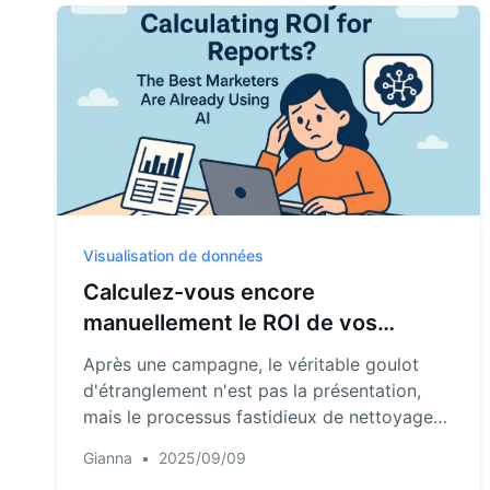
dédoublonner vos données, créant une liste
utilisable en quelques minutes.
Visualisation de données
Calculez-vous encore
manuellement le ROI de vos
rapports ? Les meilleurs
Après une campagne, le véritable goulot
marketeurs utilisent déjà l'IA
d'étranglement n'est pas la présentation,
mais le processus fastidieux de nettoyage
des données, d'appariement des dépenses
Gianna
•
2025/09/09
aux conversions et de calcul du ROI dans