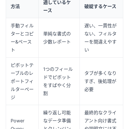
適しているケ
方法
破綻するケース
ース
手動フィル
遅い、一貫性が
ターとコピ
単純な書式の
ない、フィルタ
ー&ペース
少数レポート
ーを間違えやす
ト
い
ピボットテ
1つのフィール
ーブルのレ
タブが多くなり
ドでピボット
ポートフィ
すぎ、後処理が
をすばやく分
ルターペー
必要
割
ジ
繰り返し可能
最終的なクライ
Power
なデータ準備
アント向け書式
Query
とクレンジン
や説明文には不