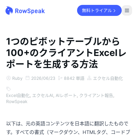
無料トライアル
1つのピボットテーブルから
100+のクライアントExcelレ
ポートを生成する方法
Ruby
2026/06/23
8842
単語
エクセル自動化
Excel自動化
,
エクセルAI
,
AIレポート
,
クライアント報告
,
RowSpeak
以下は、元の英語コンテンツを日本語に翻訳したもので
す。すべての書式（マークダウン、HTMLタグ、コードブ