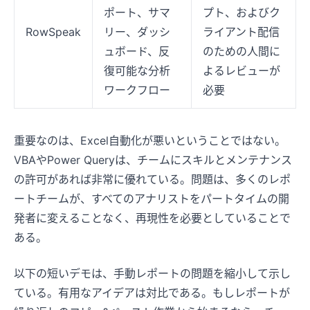
ポート、サマ
プト、およびク
RowSpeak
リー、ダッシ
ライアント配信
ュボード、反
のための人間に
復可能な分析
よるレビューが
ワークフロー
必要
重要なのは、Excel自動化が悪いということではない。
VBAやPower Queryは、チームにスキルとメンテナンス
の許可があれば非常に優れている。問題は、多くのレポ
数分で、スプレッドシートから答え
ートチームが、すべてのアナリストをパートタイムの開
を
発者に変えることなく、再現性を必要としていることで
ファイルをアップロードし、やりたいことを自然な
ある。
言葉で伝えるだけ。RowSpeak がデータを整理・分
析し、分かりやすいグラフやレポートを作成しま
以下の短いデモは、手動レポートの問題を縮小して示し
す。数式作成や繰り返しの手作業は不要です。
ている。有用なアイデアは対比である。もしレポートが
✨
無料で表を分析する
✨