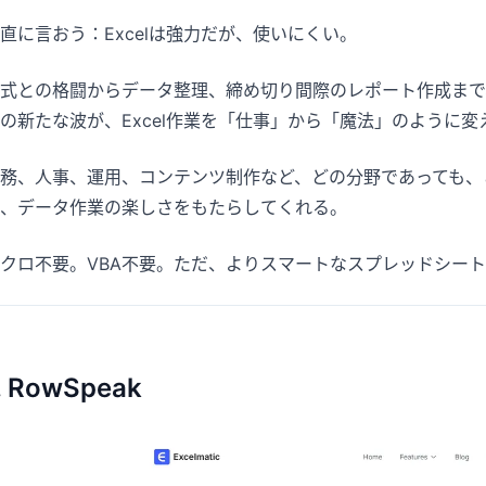
パイプライン、目標、予測、売上追跡に役
分析、レポート、データ整理に役立つプロ
直に言おう：Excelは強力だが、使いにくい。
立ちます。
ンプト集です。
式との格闘からデータ整理、締め切り間際のレポート作成まで
プロジェクト
コミュニティ
の新たな波が、Excel作業を「仕事」から「魔法」のように変
マイルストーン、担当者、納品状況、進捗
議論に参加し、質問し、他のユーザーから
を管理します。
学べます。
務、人事、運用、コンテンツ制作など、どの分野であっても、
、データ作業の楽しさをもたらしてくれる。
アナリティクス
クイックスタート
ダッシュボード、KPIレビュー、定期的な分
新しいユーザーやチーム向けの素早い立ち
析に対応します。
上がりガイドです。
クロ不要。VBA不要。ただ、よりスマートなスプレッドシー
. RowSpeak