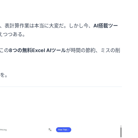
、表計算作業は本当に大変だ。しかし今、
AI搭載ツー
えつつある。
この
8つの無料Excel AIツール
が時間の節約、ミスの削
トを。