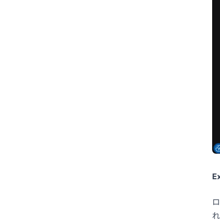
E
ロ
れ