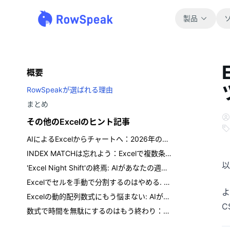
製品
概要
RowSpeakが選ばれる理由
まとめ
その他のExcelのヒント記事
AIによるExcelからチャートへ：2026年のツール、選択肢、レビューチェック
INDEX MATCHは忘れよう：Excelで複数条件を検索する最も簡単な方法
以
'Excel Night Shift'の終焉: AIがあなたの週末の10時間を取り戻す.
Excelでセルを手動で分割するのはやめる. 一文で済ませる.
よ
Excelの動的配列数式にもう悩まない: AIが代わりに解決する方法
C
数式で時間を無駄にするのはもう終わり：AIでExcelのテキスト分割をスマートに