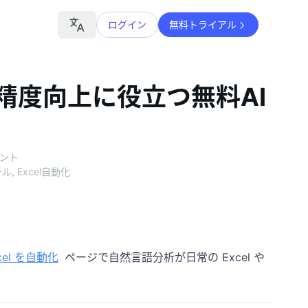
ログイン
無料トライアル
と精度向上に役立つ無料AI
ヒント
ール
,
Excel自動化
xcel を自動化
ページで自然言語分析が日常の Excel や