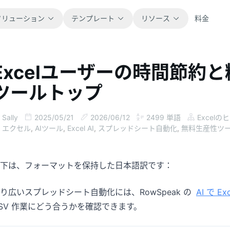
ソリューション
テンプレート
リソース
料金
Excelユーザーの時間節約
すべて
ブログ
ツールトップ
すぐに使えるスプレッドシートテンプレー
製品アップデート、事例、ワークフローの
トをすべて閲覧できます。
ヒントを紹介します。
Sally
2025/05/21
2026/06/12
2499
単語
Excelの
金融
ガイド
エクセル
,
AIツール
,
Excel AI
,
スプレッドシート自動化
,
無料生産性ツ
予算、予測、レポート、財務分析に対応し
実際の表計算業務向けのステップ別チュー
ます。
トリアルです。
下は、フォーマットを保持した日本語訳です：
操作
ドキュメント
業務フロー、引き継ぎ、計画、実行を管理
製品ドキュメント、設定方法、利用リファ
り広いスプレッドシート自動化には、RowSpeak の
AI で E
できます。
レンスを確認できます。
SV 作業にどう合うかを確認できます。
販売
プロンプトライブラリ