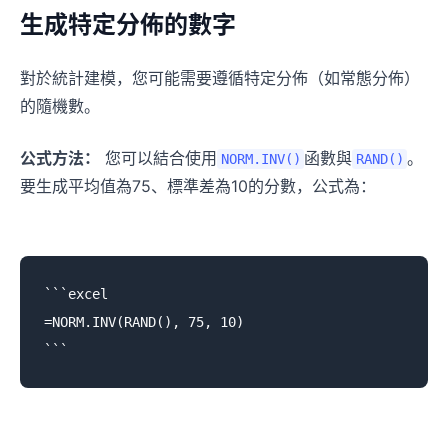
生成特定分佈的數字
對於統計建模，您可能需要遵循特定分佈（如常態分佈）
的隨機數。
公式方法：
您可以結合使用
函數與
。
NORM.INV()
RAND()
要生成平均值為75、標準差為10的分數，公式為：
Get Answers from Your
```excel

Spreadsheet in Minutes
=NORM.INV(RAND(), 75, 10)

Upload your file and describe what you need i
plain language. RowSpeak cleans data, analyze
it, and creates clear charts and reports—withou
formulas or repetitive manual work.