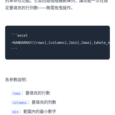
的革命性功能。它返回整個隨機數陣列，讓您能一次性指
定要填充的行列數——無需拖曳操作。
```excel

=RANDARRAY([rows],[columns],[min],[max],[whole_numb
各參數說明：
：要填充的行數
rows
：要填充的列數
columns
：範圍內的最小數字
min