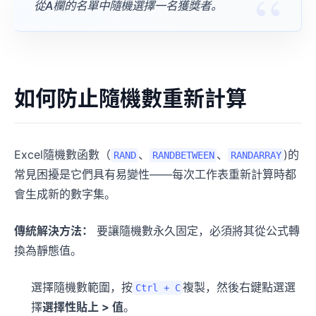
從A欄的名單中隨機選擇一名獲獎者。
如何防止隨機數重新計算
Excel隨機數函數（
、
、
)的
RAND
RANDBETWEEN
RANDARRAY
常見困擾是它們具有易變性——每次工作表重新計算時都
會生成新的數字集。
傳統解決方法：
要讓隨機數永久固定，必須將其從公式轉
換為靜態值。
選擇隨機數範圍，按
複製，然後右鍵點選選
Ctrl + C
擇
選擇性貼上 > 值
。