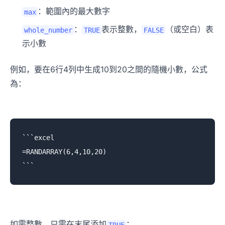
：範圍內的最大數字
max
：
表示整數，
（或空白）表
whole_number
TRUE
FALSE
示小數
例如，要在6行4列中生成10到20之間的隨機小數，公式
為：
```excel

=RANDARRAY(6,4,10,20)

如需整數，只需在末尾添加
：
TRUE