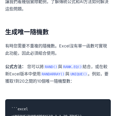
讓我們看幾個實際範例，了解傳統公式和AI方法如何解決
這些問題。
生成唯一隨機數
有時您需要不重複的隨機數。Excel沒有單一函數可實現
此功能，因此必須組合使用。
公式方法：
您可以將
與
結合，或在較
RAND()
RANK.EQ()
新Excel版本中使用
與
。例如，要
RANDARRAY()
UNIQUE()
獲取1到20之間的10個唯一隨機整數：
```excel
