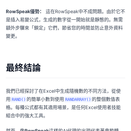
RowSpeak優勢：
這在RowSpeak中不成問題。由於它不
是插入易變公式，生成的數字從一開始就是靜態的。無需
額外步驟來「鎖定」它們，節省您的時間並防止意外資料
變更。
最終結論
我們已經探討了在Excel中生成隨機數的不同方法，從使
用
的簡單小數到使用
的整個數值表
RAND()
RANDARRAY()
格。每種公式都有其適用場景，是任何Excel使用者技能
組合中的強大工具。
然而，像
RowSpeak
這樣的AI代理的出現代表著典範轉