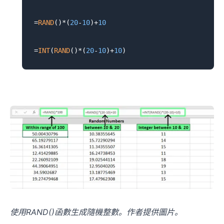
=
RAND
()*(
20
-
10
)+
10
=
INT
(
RAND
()*(
20
-
10
)+
10
使用RAND()函數生成隨機整數。作者提供圖片。