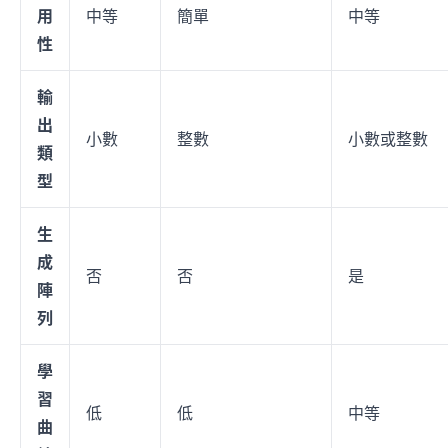
用
中等
簡單
中等
性
輸
出
小數
整數
小數或整數
類
型
生
成
否
否
是
陣
列
學
習
低
低
中等
曲