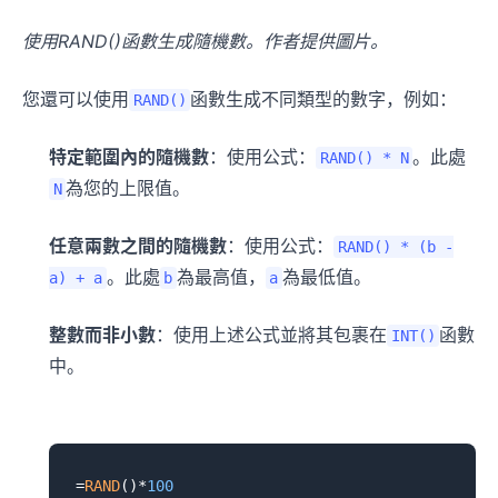
使用RAND()函數生成隨機數。作者提供圖片。
您還可以使用
函數生成不同類型的數字，例如：
RAND()
特定範圍內的隨機數
：使用公式：
。此處
RAND() * N
為您的上限值。
N
任意兩數之間的隨機數
：使用公式：
RAND() * (b -
。此處
為最高值，
為最低值。
a) + a
b
a
整數而非小數
：使用上述公式並將其包裹在
函數
INT()
中。
=
RAND
()*
100