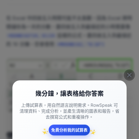
在 Excel 中四捨五入時間可能不太直觀。因為 Excel 將時
間儲存為一天的分數，要四捨五入到最接近的小時需要像
這樣的公式。要四捨五入到最接近
=ROUND(A2*24, 0)/24
的 10 分鐘，您會使用
=MROUND(A2, "0:10")
幾分鐘，讓表格給你答案
上傳試算表，用自然語言說明需求。RowSpeak 可
清理資料、完成分析，並產生清晰的圖表和報告，省
去撰寫公式和重複操作。
免費分析我的試算表
✨
✨
使用 AI 簡化時間四捨五入