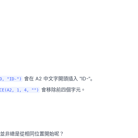
會在 A2 中文字開頭插入 "ID-"。
0, "ID-")
會移除前四個字元。
CE(A2, 1, 4, "")
並非總是從相同位置開始呢？