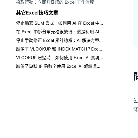
採取行動：立即升級您的 Excel 工作流程
其它Excel技巧文章
停止編寫 SUM 公式：如何用 AI 在 Excel 中取得總計
在 Excel 中拆分單元格很繁瑣。這是利用 AI 的更聰明方法。
停止手動修正 Excel 累計總額：AI 解決方案在此
厭倦了 VLOOKUP 和 INDEX MATCH？Excel AI 如何改變遊戲規則
VLOOKUP 已過時：如何使用 Excel AI 實現更快、無錯誤的數據查找
厭倦了巢狀 IF 函數？使用 Excel AI 輕鬆處理複雜條件
每
條