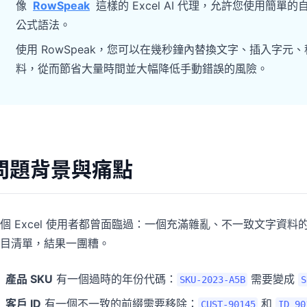
像
RowSpeak
這樣的 Excel AI 代理，允許您使用
專案
社群
公式語法。
管理里程碑、負責人、交付與進度。
加入討論、提問並向其他使用者學習。
使用 RowSpeak，您可以在幾秒鐘內替換文字、插入字
分析
快速入門
料，從而節省大量時間並大幅降低手動錯誤的風險。
用於儀表板、KPI 檢視與經營分析。
幫助新使用者與團隊快速上手。
問題背景與痛點
個 Excel 使用者都曾面臨過：一個充滿雜亂、不一致文字資料
目清單，結果一團糟。
產品 SKU
有一個過時的年份代碼：
需要變成
SKU-2023-A5B
S
客戶 ID
有一個不一致的前綴需要移除：
和
CUST-90145
ID_90