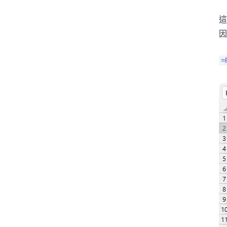
這
因
=