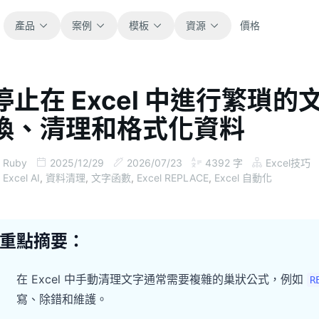
產品
案例
模板
資源
價格
停止在 Excel 中進行繁瑣的
全部
部落格
換、清理和格式化資料
瀏覽全部可直接使用的試算表模板。
取得產品更新、案例與工作流程靈感。
財務
指南
Ruby
2025/12/29
2026/07/23
4392
字
Excel技巧
涵蓋預算、預測、報表與財務分析。
面向真實試算表工作的逐步教學。
Excel AI
,
資料清理
,
文字函數
,
Excel REPLACE
,
Excel 自動化
營運
文件
用於追蹤流程、協作、規劃與執行。
查看產品文件、設定與使用說明。
重點摘要：
銷售
提示詞庫
在 Excel 中手動清理文字通常需要複雜的巢狀公式，例如
R
支援銷售管道、目標、預測與營收追蹤。
用於分析、報表與清理的實用提示詞。
寫、除錯和維護。