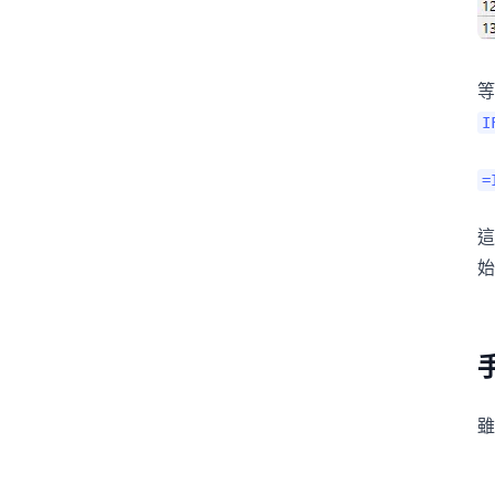
等
I
=
這
始
雖