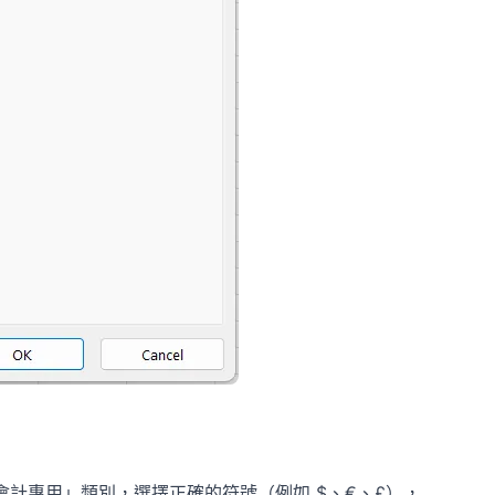
會計專用」類別，選擇正確的符號（例如 $、€、£），