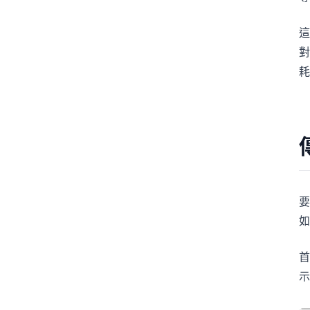
這
對
耗
要
如
示