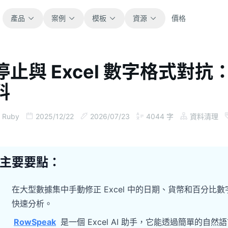
產品
案例
模板
資源
價格
停止與 Excel 數字格式對抗
全部
部落格
料
瀏覽全部可直接使用的試算表模板。
取得產品更新、案例與工作流程靈感。
財務
指南
Ruby
2025/12/22
2026/07/23
4044
字
資料清理
涵蓋預算、預測、報表與財務分析。
面向真實試算表工作的逐步教學。
營運
文件
主要要點：
用於追蹤流程、協作、規劃與執行。
查看產品文件、設定與使用說明。
在大型數據集中手動修正 Excel 中的日期、貨幣和百分
銷售
提示詞庫
快速分析。
支援銷售管道、目標、預測與營收追蹤。
用於分析、報表與清理的實用提示詞。
RowSpeak
是一個 Excel AI 助手，它能透過簡單的