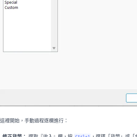
這裡開始，手動過程逐欄進行：
修正貨幣：
選取『收入』欄，按
，選擇「貨幣」或「
Ctrl+1