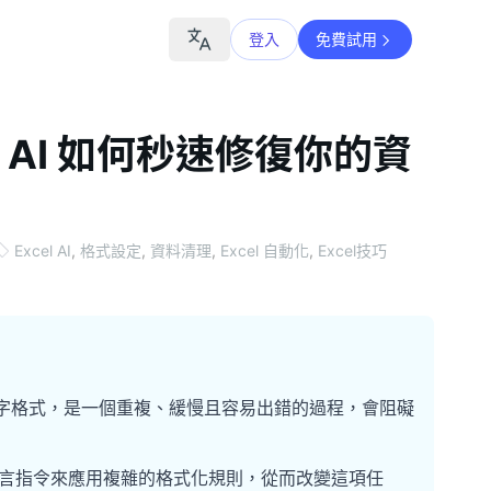
登入
免費試用
：AI 如何秒速修復你的資
Excel AI
,
格式設定
,
資料清理
,
Excel 自動化
,
Excel技巧
比數字格式，是一個重複、緩慢且容易出錯的過程，會阻礙
自然語言指令來應用複雜的格式化規則，從而改變這項任