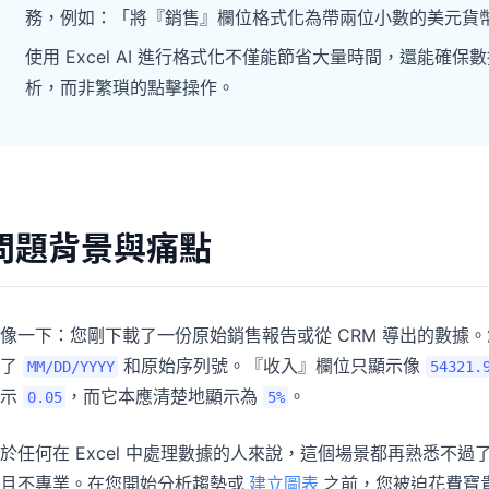
專案
社群
務，例如：「將『銷售』欄位格式化為帶兩位小數的美元貨
管理里程碑、負責人、交付與進度。
加入討論、提問並向其他使用者學習。
使用 Excel AI 進行格式化不僅能節省大量時間，還能
析，而非繁瑣的點擊操作。
分析
快速入門
用於儀表板、KPI 檢視與經營分析。
幫助新使用者與團隊快速上手。
問題背景與痛點
像一下：您剛下載了一份原始銷售報告或從 CRM 導出的數據
合了
和原始序列號。『收入』欄位只顯示像
MM/DD/YYYY
54321.
顯示
，而它本應清楚地顯示為
。
0.05
5%
於任何在 Excel 中處理數據的人來說，這個場景都再熟悉不
且不專業。在您開始分析趨勢或
建立圖表
之前，您被迫花費寶