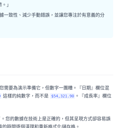
幣。」
確保數據一致性、減少手動錯誤，並讓您專注於有意義的分
。您需要為演示準備它，但數字一團糟。『日期』欄位混
這樣的純數字，而不是
。『成長率』欄位
9
$54,321.90
過了。您的數據在技術上是正確的，但其呈現方式卻容易誤
貴的時間逐個清理和重新格式化儲存格。