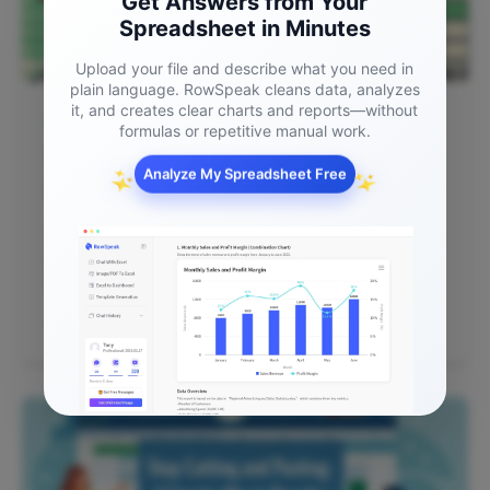
Get Answers from Your
Spreadsheet in Minutes
Upload your file and describe what you need in
plain language. RowSpeak cleans data, analyzes
it, and creates clear charts and reports—without
Excel 小技巧
formulas or repetitive manual work.
別再手動拆分 Excel 儲存格。改用一句
Analyze My Spreadsheet Free
✨
✨
話完成。
還在手動在 Excel 中拆分姓名、地址或代碼嗎？了
解 RowSpeak 的 AI 如何把這項繁瑣工作變成簡單
對話──為你省下數小時並免去公式煩惱。
Ruby
•
2026/02/03