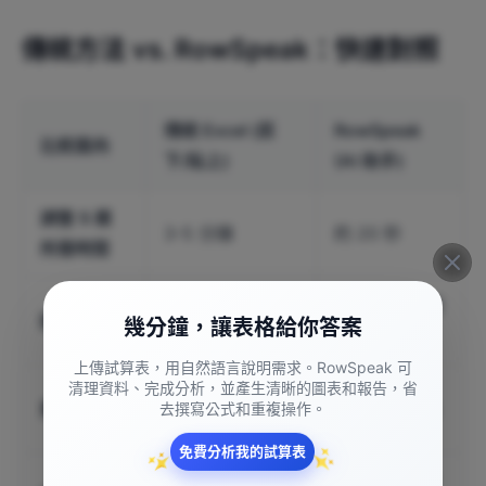
傳統方法 vs. RowSpeak：快速對照
傳統 Excel (剪
RowSpeak
比較面向
下/貼上)
(AI 助手)
調整 5 欄
3-5 分鐘
約 20 秒
所需時間
高 (容易覆蓋資
零 (由 AI 處理
錯誤風險
幾分鐘，讓表格給你答案
料)
操作)
上傳試算表，用自然語言說明需求。RowSpeak 可
清理資料、完成分析，並產生清晰的圖表和報告，省
重複點擊、拖
費力程度
一句簡單的話
去撰寫公式和重複操作。
曳、高度專注
✨
✨
免費分析我的試算表
僵化；修改需重
對話式；易於