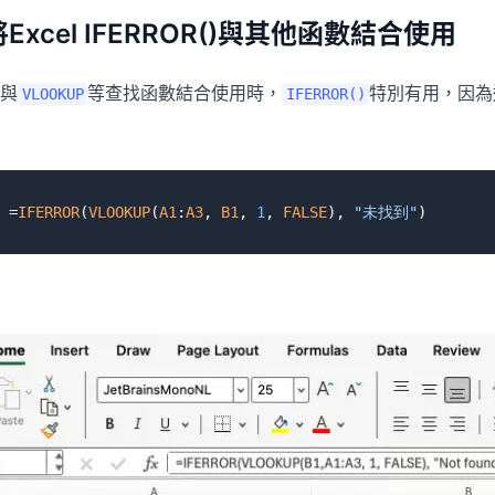
將Excel IFERROR()與其他函數結合使用
與
等查找函數結合使用時，
特別有用，因為
VLOOKUP
IFERROR()
=
IFERROR
(
VLOOKUP
(
A1
:
A3
, 
B1
, 
1
, 
FALSE
), 
"未找到"