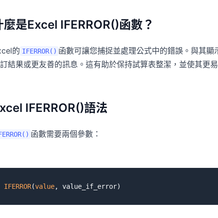
麼是Excel IFERROR()函數？
xcel的
函數可讓您捕捉並處理公式中的錯誤。與其顯
IFERROR()
訂結果或更友善的訊息。這有助於保持試算表整潔，並使其更易
xcel IFERROR()語法
函數需要兩個參數：
FERROR()
IFERROR
(
value