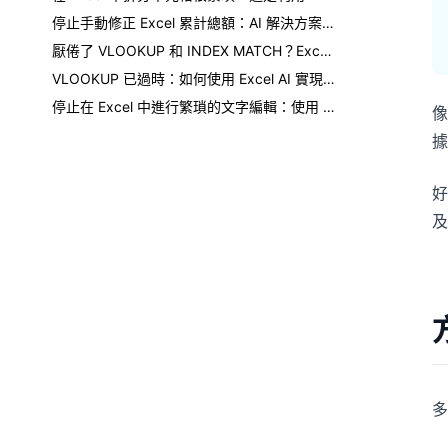
停止手動修正 Excel 累計總額：AI 解決方案在此
厭倦了 VLOOKUP 和 INDEX MATCH？Excel AI 如何改變遊戲規則
VLOOKUP 已過時：如何使用 Excel AI 實現更快、無錯誤的數據查找
停止在 Excel 中進行繁瑣的文字編輯：使用 AI 即時替換、清理和格式化資料
像
據
好
及
多