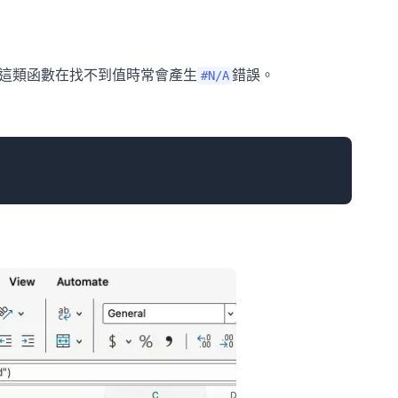
這類函數在找不到值時常會產生
錯誤。
#N/A