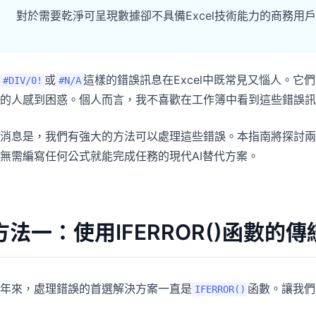
專案
社群
對於需要乾淨可呈現數據卻不具備Excel技術能力的商務用戶
管理里程碑、負責人、交付與進度。
加入討論、提問並向其他使用者學習。
分析
快速入門
或
這樣的錯誤訊息在Excel中既常見又惱人。
#DIV/0!
#N/A
用於儀表板、KPI 檢視與經營分析。
幫助新使用者與團隊快速上手。
的人感到困惑。個人而言，我不喜歡在工作簿中看到這些錯誤訊
消息是，我們有強大的方法可以處理這些錯誤。本指南將探討兩
無需編寫任何公式就能完成任務的現代AI替代方案。
方法一：使用IFERROR()函數的
年來，處理錯誤的首選解決方案一直是
函數。讓我們
IFERROR()