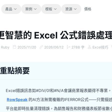
產品
案例
模板
資源
價格
更智慧的 Excel 公式錯誤處
全部
部落格
瀏覽全部可直接使用的試算表模板。
取得產品更新、案例與工作流程靈感。
Ruby
2025/11/20
2026/06/12
2788
字
Excel技巧
財務
指南
涵蓋預算、預測、報表與財務分析。
面向真實試算表工作的逐步教學。
重點摘要
營運
文件
用於追蹤流程、協作、規劃與執行。
查看產品文件、設定與使用說明。
Excel錯誤訊息如#DIV/0!和#N/A會讓商業報表顯得
銷售
提示詞庫
RowSpeak
的AI方法無需複雜的IFERROR公式——只需
支援銷售管道、目標、預測與營收追蹤。
用於分析、報表與清理的實用提示詞。
平台能即時批量清理錯誤，為銷售報告和財務儀表板節省數