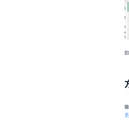
如
雖
手