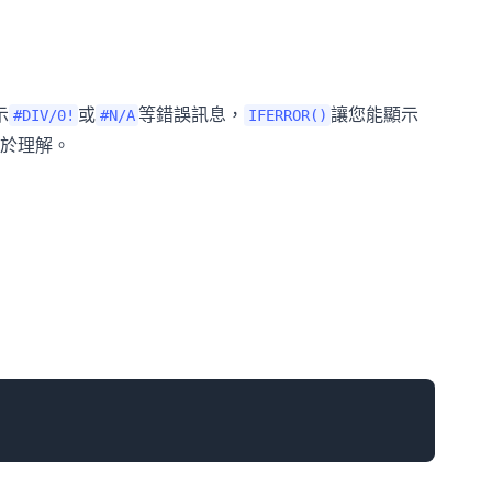
示
或
等錯誤訊息，
讓您能顯示
#DIV/0!
#N/A
IFERROR()
於理解。