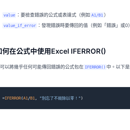
：要檢查錯誤的公式或表達式（例如
）
value
A1/B1
：發現錯誤時要傳回的值（例如「錯誤」或0
value_if_error
如何在公式中使用Excel IFERROR()
可以將幾乎任何可能傳回錯誤的公式包在
中。以下是
IFERROR()
=
IFERROR
(
A1
/
B1
, 
"別忘了不能除以零！"