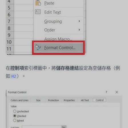
在
控制項
索引標籤中，將
儲存格連結
設定為空儲存格（例
如
）。
H2