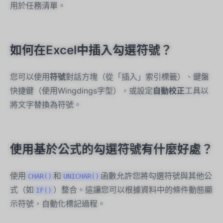
用於任務清單。
如何在Excel中插入勾選符號？
您可以使用
符號
對話方塊（從「插入」索引標籤）、鍵盤
快捷鍵（使用Wingdings字型），或設定
自動校正
工具以
將文字替換為符號。
使用基於公式的勾選符號有什麼好處？
使用
和
函數允許您將勾選符號與其他公
CHAR()
UNICHAR()
式（如
）整合。這讓您可以根據資料中的條件動態顯
IF()
示符號，自動化標記過程。