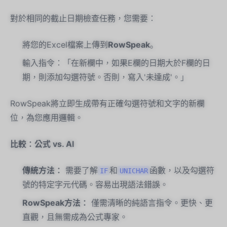
對於相同的截止日期檢查任務，您需要：
將您的Excel檔案上傳到
RowSpeak
。
輸入指令：「在新欄中，如果E欄的日期大於F欄的日
期，則添加勾選符號。否則，寫入'未達成'。」
RowSpeak將立即生成帶有正確勾選符號和文字的新欄
位，為您應用邏輯。
比較：公式 vs. AI
傳統方法：
需要了解
和
函數，以及勾選符
IF
UNICHAR
號的特定字元代碼。容易出現語法錯誤。
RowSpeak方法：
僅需清晰的純語言指令。更快、更
直觀，且無需成為公式專家。