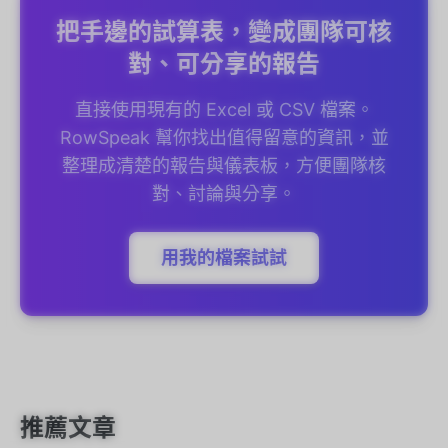
把手邊的試算表，變成團隊可核
對、可分享的報告
直接使用現有的 Excel 或 CSV 檔案。
RowSpeak 幫你找出值得留意的資訊，並
整理成清楚的報告與儀表板，方便團隊核
對、討論與分享。
用我的檔案試試
推薦文章