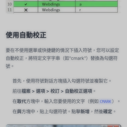
使用自動校正
要在不使用選單或快捷鍵的情況下插入符號，您可以設定
自動校正，將特定文字字串（如"cmark"）替換為勾選符
號。
首先，使用符號對話方塊插入勾選符號並複製它。
前往
檔案 > 選項 > 校訂 > 自動校正選項
。
在
取代
方塊中，輸入您要使用的文字（例如
）。
CMARK
在
與
方塊中，貼上勾選符號。點擊
新增
，然後
確定
。