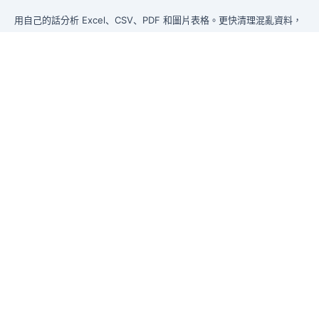
用自己的話分析 Excel、CSV、PDF 和圖片表格。更快清理混亂資料，
即時產生洞察，交付管理層真正能使用的報告。
從混亂資料到管理層可直接使用的報告。
前身為 Excelmatic
產品
Excel AI
AI 表格助手
AI 數據分析
AI 報告生成