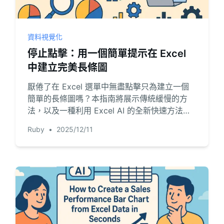
專案
社群
管理里程碑、負責人、交付與進度。
加入討論、提問並向其他使用者學習。
資料視覺化
分析
快速入門
停止點擊：用一個簡單提示在 Excel
用於儀表板、KPI 檢視與經營分析。
幫助新使用者與團隊快速上手。
中建立完美長條圖
厭倦了在 Excel 選單中無盡點擊只為建立一個
簡單的長條圖嗎？本指南將展示傳統緩慢的方
法，以及一種利用 Excel AI 的全新快速方法。
看看 RowSpeak 如何僅需一句指令，就能在幾
Ruby
•
2025/12/11
秒內將您的銷售數據轉化為完美的長條圖。