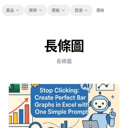
產品
案例
模板
資源
價格
長條圖
全部
部落格
瀏覽全部可直接使用的試算表模板。
取得產品更新、案例與工作流程靈感。
長條圖
財務
指南
涵蓋預算、預測、報表與財務分析。
面向真實試算表工作的逐步教學。
營運
文件
用於追蹤流程、協作、規劃與執行。
查看產品文件、設定與使用說明。
銷售
提示詞庫
支援銷售管道、目標、預測與營收追蹤。
用於分析、報表與清理的實用提示詞。