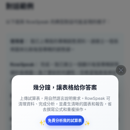
對話範例
以下是與 RowSpeak 的典型對話可能呈現的樣子：
使用者：
我已上傳我的專輯銷售資料。請建立一個長
條圖來比較每張專輯的銷售額。
RowSpeak：
完成。我已建立一個顯示每張專輯銷售
額的長條圖。為了更好的可讀性，您希望我將長條從
最高銷售額到最低銷售額排序嗎？
幾分鐘，讓表格給你答案
使用者：
是的，請排序。另外，將圖表標題改為「按
上傳試算表，用自然語言說明需求。RowSpeak 可
銷售單位計的暢銷專輯」。
清理資料、完成分析，並產生清晰的圖表和報告，省
去撰寫公式和重複操作。
RowSpeak：
圖表現已排序，銷售最高的專輯在最上
免費分析我的試算表
✨
✨
方，標題也已更新。還有其他需要調整的嗎？