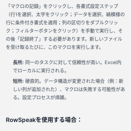
「マクロの記録」をクリックし、各書式設定ステップ
（行1を選択、太字をクリック；データを選択、縞模様の
行に条件付き書式を適用；列の区切りをダブルクリッ
ク；フィルターボタンをクリック）を手動で実行し、そ
の後「記録終了」する必要があります。新しいファイル
を受け取るたびに、このマクロを実行します。
長所:
同一のタスクに対して信頼性が高い。Excel内
でローカルに実行される。
短所:
硬直的。データ構造が変更された場合（例：新
数分で、スプレッドシートから答え
を
しい列が追加された）、マクロは失敗する可能性があ
る。設定プロセスが煩雑。
ファイルをアップロードし、やりたいことを自然な
言葉で伝えるだけ。RowSpeak がデータを整理・分
析し、分かりやすいグラフやレポートを作成しま
す。数式作成や繰り返しの手作業は不要です。
RowSpeakを使用する場合：
✨
無料で表を分析する
✨