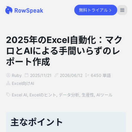
無料トライアル
2025年のExcel自動化：マク
ロとAIによる手間いらずのレ
ポート作成
Ruby
2025/11/21
2026/06/12
6450
単語
Excel向けAI
Excel AI
,
Excelのヒント
,
データ分析
,
生産性
,
AIツール
主なポイント