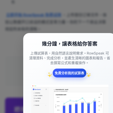
长
立即开始 RowSpeak 免费试用
，上传首份订单文件，体
验让数据开口说话的模式变革力量。你的下一个商业决策
将前所未有的清晰。
幾分鐘，讓表格給你答案
上傳試算表，用自然語言說明需求。RowSpeak 可
清理資料、完成分析，並產生清晰的圖表和報告，省
去撰寫公式和重複操作。
分享給朋友
免費分析我的試算表
✨
✨
把手邊的試算表，變成團隊可核