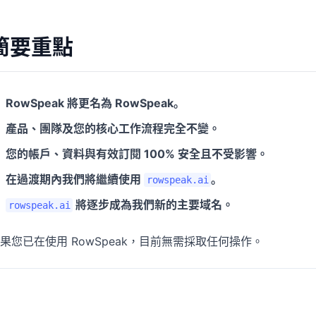
專案
社群
管理里程碑、負責人、交付與進度。
加入討論、提問並向其他使用者學習。
簡要重點
分析
快速入門
用於儀表板、KPI 檢視與經營分析。
幫助新使用者與團隊快速上手。
RowSpeak 將更名為 RowSpeak。
產品、團隊及您的核心工作流程完全不變。
您的帳戶、資料與有效訂閱 100% 安全且不受影響。
在過渡期內我們將繼續使用
。
rowspeak.ai
將逐步成為我們新的主要域名。
rowspeak.ai
果您已在使用 RowSpeak，目前無需採取任何操作。