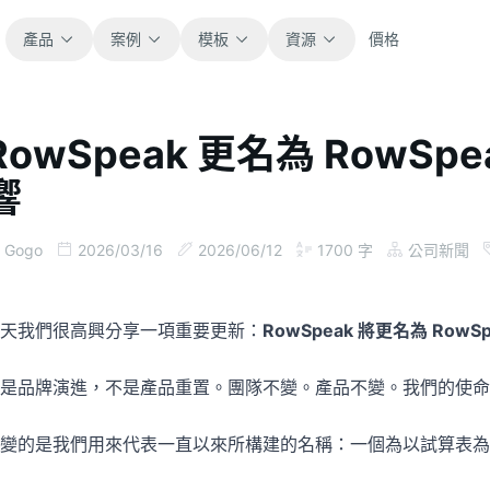
產品
案例
模板
資源
價格
RowSpeak 更名為 Row
全部
部落格
響
瀏覽全部可直接使用的試算表模板。
取得產品更新、案例與工作流程靈感。
財務
指南
Gogo
2026/03/16
2026/06/12
1700
字
公司新聞
涵蓋預算、預測、報表與財務分析。
面向真實試算表工作的逐步教學。
營運
文件
天我們很高興分享一項重要更新：
RowSpeak 將更名為 RowS
用於追蹤流程、協作、規劃與執行。
查看產品文件、設定與使用說明。
是品牌演進，不是產品重置。團隊不變。產品不變。我們的使命
銷售
提示詞庫
變的是我們用來代表一直以來所構建的名稱：一個為以試算表為工
支援銷售管道、目標、預測與營收追蹤。
用於分析、報表與清理的實用提示詞。