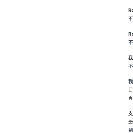
R
不
R
不
我
不
我
目
頁
支
到