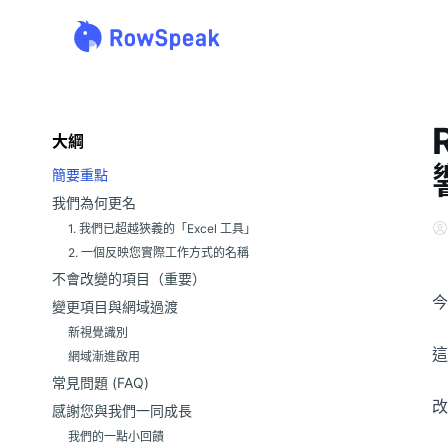
大綱
簡要重點
我們為何更名
1. 我們已超越狹義的「Excel 工具」
2. 一個反映您實際工作方式的名稱
不會改變的項目（重要）
今
變更項目與網域過渡
新視覺識別
這
網域漸進啟用
常見問題 (FAQ)
改
感謝您與我們一同成長
我們的一點小回饋