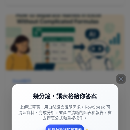
Excel操作
如何在 Excel 中分離姓名無需複雜公式
幾分鐘，讓表格給你答案
厭倦了在Excel中手動拆分姓名嗎？現在有了AI解決
上傳試算表，用自然語言說明需求。RowSpeak 可
方案，能自動完成——為您節省時間、避免錯誤，
清理資料、完成分析，並產生清晰的圖表和報告，省
並讓數據分析更清晰。
去撰寫公式和重複操作。
Ruby
•
2025/11/05