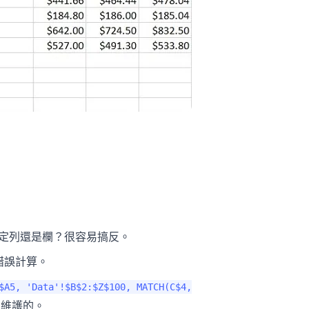
定列還是欄？很容易搞反。
錯誤計算。
$A5, 'Data'!$B$2:$Z$100, MATCH(C$4,
維護的。