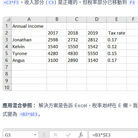
。收入部分 (
) 是正確的，但稅率部分已移動到
=C3*F3
C3
F3
應用混合參照：
解決方案是告訴 Excel，稅率
始終
在 E 欄。
式變為
。
=B3*$E3