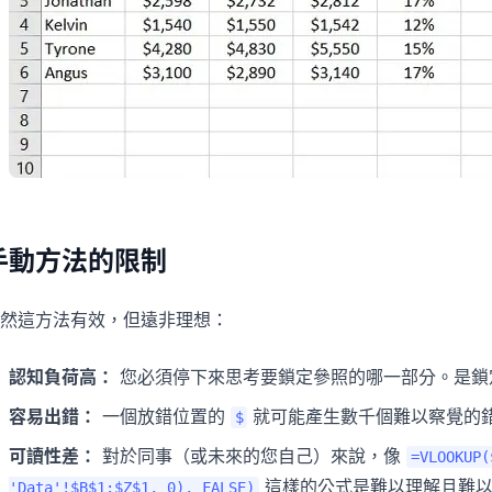
手動方法的限制
然這方法有效，但遠非理想：
認知負荷高：
您必須停下來思考要鎖定參照的哪一部分。是鎖
容易出錯：
一個放錯位置的
就可能產生數千個難以察覺的
$
可讀性差：
對於同事（或未來的您自己）來說，像
=VLOOKUP(
這樣的公式是難以理解且難以
'Data'!$B$1:$Z$1, 0), FALSE)