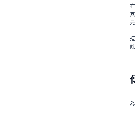
在
其
元
這
除
為