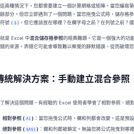
這兩種情況下，您都需要建立一個計算網格或矩陣。當您編寫第
餘部分。但您立即遇到了一個問題。當您拖曳公式時，儲存格參
符號 (
)，但它應該放在哪裡？在欄字母之前？在列號之前？
$
就是 Excel 中
混合儲存格參照
的經典難題。它是一個強大的功
錯的來源。弄錯它可能會導致難以察覺的靜默錯誤，從而破壞您
傳統解決方案：手動建立混合參照
了解決這個問題，有經驗的 Excel 使用者學會了相對參照、
相對參照 (
)
：當您拖曳公式時，欄和列都會改變。這是預
A1
絕對參照 (
)
：欄和列都被鎖定。無論您將公式拖曳到哪
$A$1