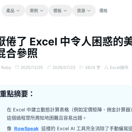
產品
案例
模板
資源
價格
厭倦了 Excel 中令人困惑的
全部
部落格
混合參照
瀏覽全部可直接使用的試算表模板。
取得產品更新、案例與工作流程靈感。
財務
指南
Ruby
2025/12/25
2026/07/23
3824
字
Excel操作
涵蓋預算、預測、報表與財務分析。
面向真實試算表工作的逐步教學。
營運
文件
重點摘要：
用於追蹤流程、協作、規劃與執行。
查看產品文件、設定與使用說明。
在 Excel 中建立動態計算表格（例如定價矩陣、佣金計
銷售
提示詞庫
這個過程眾所周知地困難且容易出錯。
支援銷售管道、目標、預測與營收追蹤。
用於分析、報表與清理的實用提示詞。
像
RowSpeak
這樣的 Excel AI 工具完全消除了手