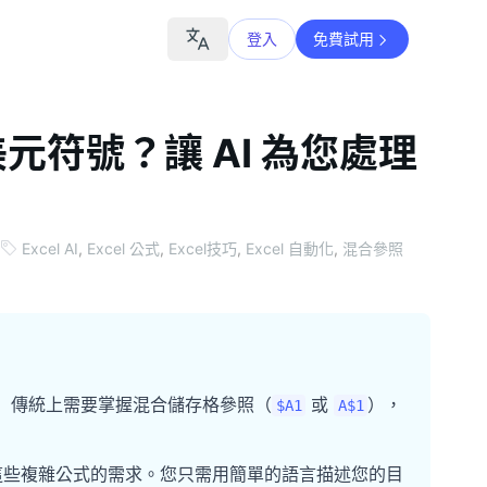
登入
免費試用
美元符號？讓 AI 為您處理
Excel AI
,
Excel 公式
,
Excel技巧
,
Excel 自動化
,
混合參照
算器）傳統上需要掌握混合儲存格參照（
或
），
$A1
A$1
動編寫這些複雜公式的需求。您只需用簡單的語言描述您的目