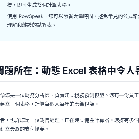
專案
社群
標，即可生成整個計算表格。
管理里程碑、負責人、交付與進度。
加入討論、提問並向其他使用者學習。
使用 RowSpeak，您可以節省大量時間，避免常見的公式錯
理解和維護的試算表。
分析
快速入門
用於儀表板、KPI 檢視與經營分析。
幫助新使用者與團隊快速上手。
問題所在：動態 Excel 表格中令
像您是一位財務分析師，負責建立稅務預測模型。您有一份員工
建立一個表格，計算每個人每年的應繳稅額。
者，也許您是一位銷售經理，正在建立佣金計算器。您擁有多個
建立最終的支付摘要。