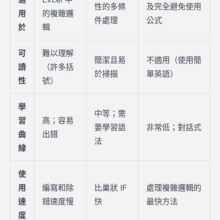
性的多條
及完全避免使用
用
的複雜邏
件處理
公式
於
輯
可
難以理解
簡潔且易
不適用（使用簡
讀
（許多括
於掃描
單英語）
性
號）
學
中等；需
習
高；容易
要學習語
非常低；對話式
曲
出錯
法
線
使
用
編寫和除
比巢狀 IF
處理複雜邏輯的
速
錯速度慢
快
最快方法
度