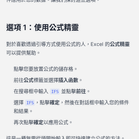
選項 1：使用公式精靈
對於喜歡透過引導方式使用公式的人，Excel 的
公式精靈
可以提供幫助。
點擊您要放置公式的儲存格。
前往
公式
標籤並選擇
插入函數
。
在搜尋框中輸入
並點擊
前往
。
IFS
選擇
，點擊
確定
，然後在對話框中輸入您的條件
IFS
和結果。
再次點擊
確定
以應用公式。
這是一種無需從頭開始輸入即可快速建立公式的方法。