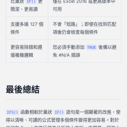
比巢狀
更
僅在 Excel 2016 或更高版本中
IF()
簡潔、更易讀
可用
支援多達 127 個
不會「短路」；即使在找到匹配
條件
項後仍會檢查每個條件
更容易除錯和遵
您必須手動添加
後備以避
TRUE
循複雜邏輯
免 #N/A 錯誤
最後總結
函數相較於巢狀
語句是一個顯著的改進，使
IFS()
IF()
得以清晰、可讀的公式管理多個條件變得更加容易。對於