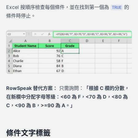
Excel 按順序檢查每個條件，並在找到第一個為
的
TRUE
條件時停止。
RowSpeak 替代方案：
只需詢問：
「根據 C 欄的分數，
在新欄中分配字母等級：<60 為 F，<70 為 D，<80 為
C，<90 為 B，>=90 為 A。」
條件文字標籤