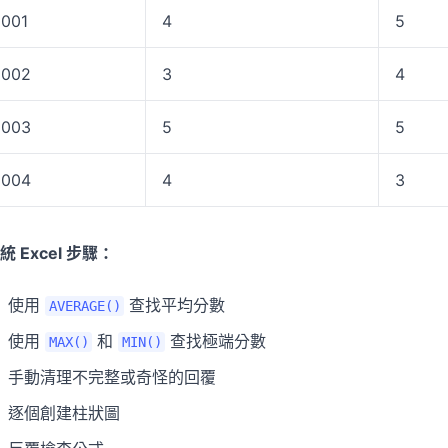
001
4
5
002
3
4
003
5
5
004
4
3
統 Excel 步驟：
使用
查找平均分數
AVERAGE()
使用
和
查找極端分數
MAX()
MIN()
手動清理不完整或奇怪的回覆
逐個創建柱狀圖