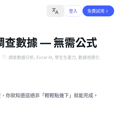
登入
免費試用
析調查數據 — 無需公式
調查數據分析
,
Excel AI
,
學生生產力
,
數據視覺化
調查，你就知道這絕非「輕輕點幾下」就能完成。