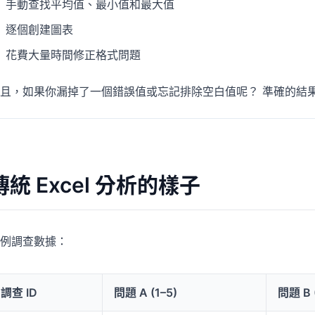
手動查找平均值、最小值和最大值
專案
社群
管理里程碑、負責人、交付與進度。
加入討論、提問並向其他使用者學習。
逐個創建圖表
花費大量時間修正格式問題
分析
快速入門
用於儀表板、KPI 檢視與經營分析。
幫助新使用者與團隊快速上手。
且，如果你漏掉了一個錯誤值或忘記排除空白值呢？ 準確的結
傳統 Excel 分析的樣子
例調查數據：
調查 ID
問題 A (1–5)
問題 B 