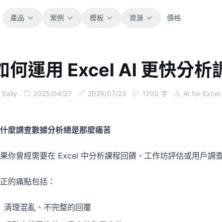
產品
案例
模板
資源
價格
如何運用 Excel AI 更快分
全部
部落格
瀏覽全部可直接使用的試算表模板。
取得產品更新、案例與工作流程靈感。
Sally
2025/04/27
2026/07/23
1700
字
AI for Excel
財務
指南
涵蓋預算、預測、報表與財務分析。
面向真實試算表工作的逐步教學。
什麼調查數據分析總是那麼痛苦
營運
文件
果你曾經需要在 Excel 中分析課程回饋、工作坊評估或用戶
用於追蹤流程、協作、規劃與執行。
查看產品文件、設定與使用說明。
正的痛點包括：
銷售
提示詞庫
支援銷售管道、目標、預測與營收追蹤。
用於分析、報表與清理的實用提示詞。
清理混亂、不完整的回覆