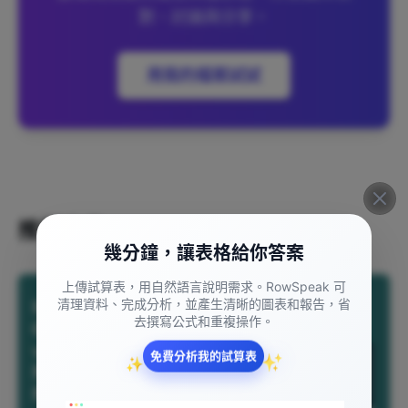
對、討論與分享。
用我的檔案試試
推薦文章
幾分鐘，讓表格給你答案
上傳試算表，用自然語言說明需求。RowSpeak 可
清理資料、完成分析，並產生清晰的圖表和報告，省
去撰寫公式和重複操作。
免費分析我的試算表
✨
✨