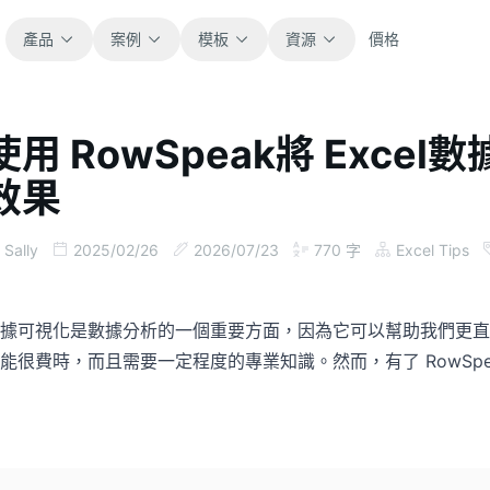
產品
案例
模板
資源
價格
使用 RowSpeak將 Exc
全部
部落格
效果
瀏覽全部可直接使用的試算表模板。
取得產品更新、案例與工作流程靈感。
財務
指南
Sally
2025/02/26
2026/07/23
770
字
Excel Tips
涵蓋預算、預測、報表與財務分析。
面向真實試算表工作的逐步教學。
營運
文件
據可視化是數據分析的一個重要方面，因為它可以幫助我們更直觀地
用於追蹤流程、協作、規劃與執行。
查看產品文件、設定與使用說明。
能很費時，而且需要一定程度的專業知識。然而，有了 RowSp
銷售
提示詞庫
支援銷售管道、目標、預測與營收追蹤。
用於分析、報表與清理的實用提示詞。