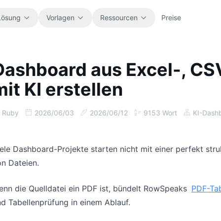
Lösung
Vorlagen
Ressourcen
Preise
Dashboard aus Excel-, CS
Alle
Blog
mit KI erstellen
Alle sofort einsatzbereiten
Produktneuigkeiten, Beispiele und
Tabellenvorlagen durchsuchen.
Workflow-Ideen.
Ruby
2026/06/03
2026/06/12
9153
Wort
KI-Dash
Finanzen
Leitfäden
Für Budgetierung, Forecasts, Reporting
Schritt-für-Schritt-Anleitungen für
und Finanzanalyse.
echte Tabellenaufgaben.
ele Dashboard-Projekte starten nicht mit einer perfekt st
n Dateien.
Betrieb
Dokumentation
Workflows, Übergaben, Planung und
Zentrale Produktdokumentation,
nn die Quelldatei ein PDF ist, bündelt RowSpeaks
PDF-Tab
Ausführung verfolgen.
Einrichtung und Referenzen.
d Tabellenprüfung in einem Ablauf.
Vertrieb
Prompt-Bibliothek