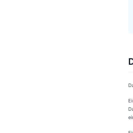
D
Da
Ei
Da
ei
Ei