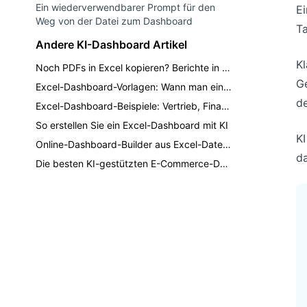
Ein wiederverwendbarer Prompt für den
Ei
Weg von der Datei zum Dashboard
Ta
Andere KI-Dashboard Artikel
Kl
Noch PDFs in Excel kopieren? Berichte in Dashboards verwandeln.
Ge
Excel-Dashboard-Vorlagen: Wann man eine Vorlage vs. KI nutzt
de
Excel-Dashboard-Beispiele: Vertrieb, Finanzen, Lagerbestand und KPI-Berichte
So erstellen Sie ein Excel-Dashboard mit KI
KI
Online-Dashboard-Builder aus Excel-Dateien: Ein praktischer KI-Workflow
da
Die besten KI-gestützten E-Commerce-Dashboard-Reporting-Tools für 2026: Ein vollständiger Kaufratgeber