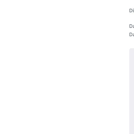
Di
Da
Da