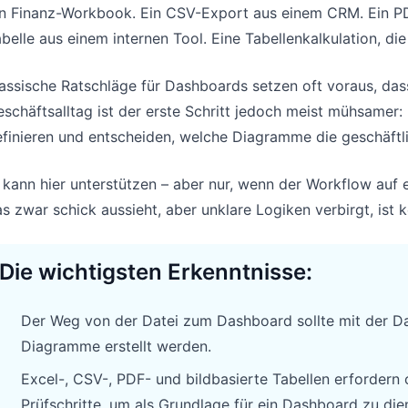
n Finanz-Workbook. Ein CSV-Export aus einem CRM. Ein PDF-
Pipelines, Ziele, Forecasts und Umsatz
Nützliche Prompts für Analyse,
nachverfolgen.
Reporting und Bereinigung.
belle aus einem internen Tool. Eine Tabellenkalkulation, die
Projekt
Community
assische Ratschläge für Dashboards setzen oft voraus, dass
Meilensteine, Verantwortliche,
Diskutieren, Fragen stellen und von
schäftsalltag ist der erste Schritt jedoch meist mühsamer:
Lieferung und Status verwalten.
anderen Nutzern lernen.
finieren und entscheiden, welche Diagramme die geschäftl
Analysen
Schnellstart
 kann hier unterstützen – aber nur, wenn der Workflow auf 
Dashboards, KPI-Reviews und
Schneller Einstieg für neue Nutzer und
s zwar schick aussieht, aber unklare Logiken verbirgt, ist
wiederkehrende Business-Insights.
Teams.
Die wichtigsten Erkenntnisse:
Der Weg von der Datei zum Dashboard sollte mit der Da
Diagramme erstellt werden.
Excel-, CSV-, PDF- und bildbasierte Tabellen erfordern 
Prüfschritte, um als Grundlage für ein Dashboard zu die