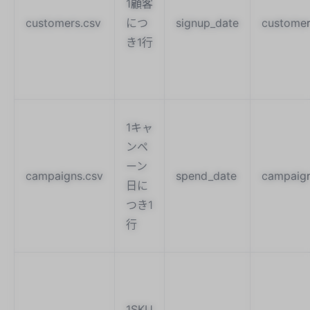
1顧客
customers.csv
につ
signup_date
customer
き1行
1キャ
ンペ
ーン
campaigns.csv
spend_date
campaign
日に
つき1
行
1SKU