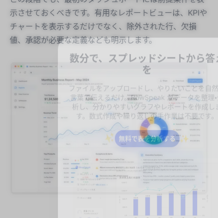
示させておくべきです。有用なレポートビューは、KPIや
チャートを表示するだけでなく、除外された行、欠損
値、承認が必要な定義なども明示します。
数分で、スプレッドシートから答
を
ファイルをアップロードし、やりたいことを自
言葉で伝えるだけ。RowSpeak がデータを整理
析し、分かりやすいグラフやレポートを作成し
す。数式作成や繰り返しの手作業は不要です
無料で表を分析する
✨
✨