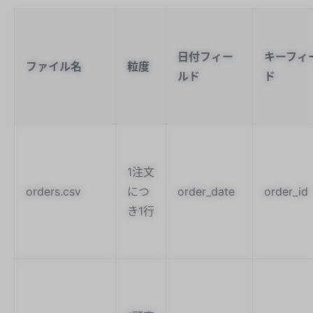
日付フィー
キーフィ
ファイル名
粒度
ルド
ド
1注文
orders.csv
につ
order_date
order_id
き1行