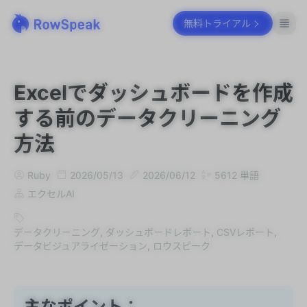
無料トライアル
Excelでダッシュボードを作成
する前のデータクリーニング
方法
Ruby
2026/05/13
2026/06/12
5612
単語
エクセルAI
データクリーニング
,
ダッシュボードレポート
,
CSVレポート
,
データビジュアライゼーション
,
ロウスピーク
主なポイント：