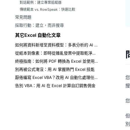
對話範例：建立專案追蹤器
傳統範本 vs. RowSpeak：快速比較
常見問題
採取行動：建立，而非搜尋
其它Excel 自動化文章
如何將資料新增至資料模型：多表分析的 AI 快速捷徑
從紙本到像素：即時從雜亂發票中提取乾淨表格
終極指南：如何將 PDF 轉換為 Excel 並使用 AI 聊天分析資料
別再被公式淹沒：用 AI 掌握熱門 Excel 技能
您
厭倦編寫 Excel VBA？改用 AI 自動化處理任務
搜
告別 VBA：用 AI 在 Excel 計算自訂銷售佣金
您
但
別