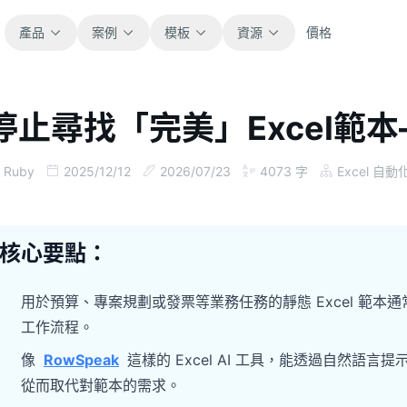
產品
案例
模板
資源
價格
停止尋找「完美」Excel範本
全部
部落格
瀏覽全部可直接使用的試算表模板。
取得產品更新、案例與工作流程靈感。
Ruby
2025/12/12
2026/07/23
4073
字
Excel 自動
財務
指南
涵蓋預算、預測、報表與財務分析。
面向真實試算表工作的逐步教學。
核心要點：
營運
文件
用於追蹤流程、協作、規劃與執行。
查看產品文件、設定與使用說明。
用於預算、專案規劃或發票等業務任務的靜態 Excel 範
工作流程。
銷售
提示詞庫
像
RowSpeak
這樣的 Excel AI 工具，能透過自然
支援銷售管道、目標、預測與營收追蹤。
用於分析、報表與清理的實用提示詞。
從而取代對範本的需求。