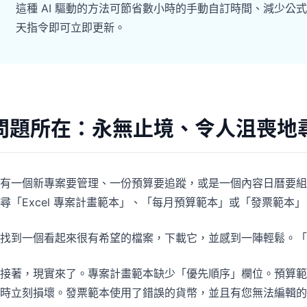
這種 AI 驅動的方法可節省數小時的手動自訂時間、減少
專案
社群
天指令即可立即更新。
管理里程碑、負責人、交付與進度。
加入討論、提問並向其他使用者學習。
分析
快速入門
用於儀表板、KPI 檢視與經營分析。
幫助新使用者與團隊快速上手。
問題所在：永無止境、令人沮喪地
有一個新專案要管理、一份預算要追蹤，或是一個內容日曆要組
尋「Excel 專案計畫範本」、「每月預算範本」或「發票範本」
找到一個看起來很有希望的檔案，下載它，並感到一陣輕鬆。「
接著，現實來了。專案計畫範本缺少「優先順序」欄位。預算範
時立刻損壞。發票範本使用了錯誤的貨幣，並且有您無法編輯的