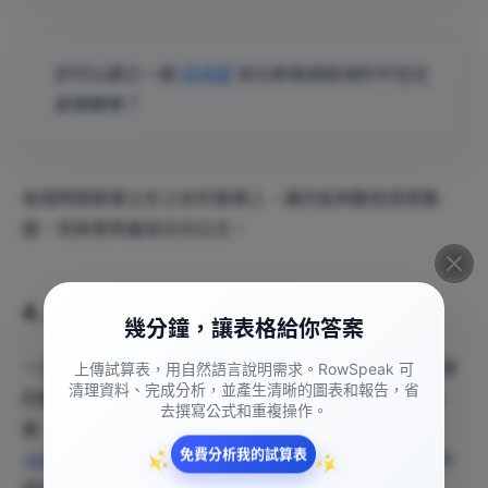
您可以建立一個
長條圖
來比較每個區域的平均交
易規模嗎？
每個問題都建立在之前的基礎上，讓您能夠動態探索數
據，而無需再編寫任何公式。
4. 匯出您的結果
幾分鐘，讓表格給你答案
一旦您獲得所需的洞察，您可以下載結果——無論是簡單
上傳試算表，用自然語言說明需求。RowSpeak 可
清理資料、完成分析，並產生清晰的圖表和報告，省
的數值、摘要表格還是圖表——作為一個新的 Excel 檔
去撰寫公式和重複操作。
案。您也可以要求 RowSpeak 為您生成底層的
免費分析我的試算表
✨
✨
公式，如果需要，您可以將其複製並貼上到
AVERAGEIFS