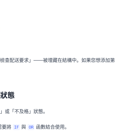
檢查配送要求」——被埋藏在結構中。如果您想添加第
績狀態
」或「不及格」狀態。
這需要將
與
函數結合使用。
IF
OR