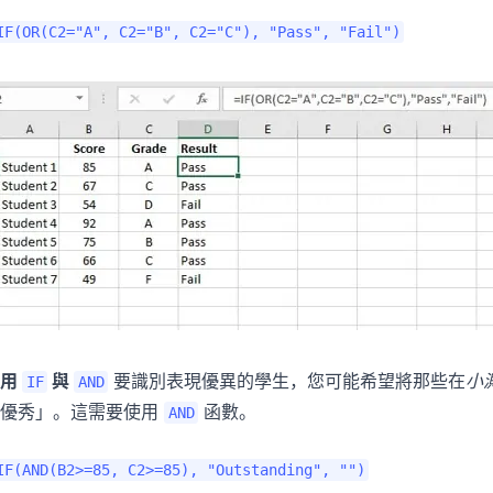
IF(OR(C2="A", C2="B", C2="C"), "Pass", "Fail")
使用
與
要識別表現優異的學生，您可能希望將那些在
小
IF
AND
「優秀」。這需要使用
函數。
AND
IF(AND(B2>=85, C2>=85), "Outstanding", "")