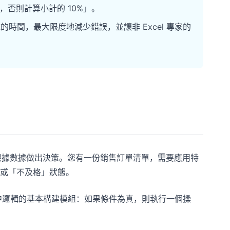
，否則計算小計的 10%」。
式的時間，最大限度地減少錯誤，並讓非 Excel 專家的
要根據數據做出決策。您有一份銷售訂單清單，需要應用特
或「不及格」狀態。
l 中邏輯的基本構建模組：如果條件為真，則執行一個操