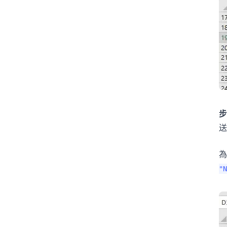
步
送
"N