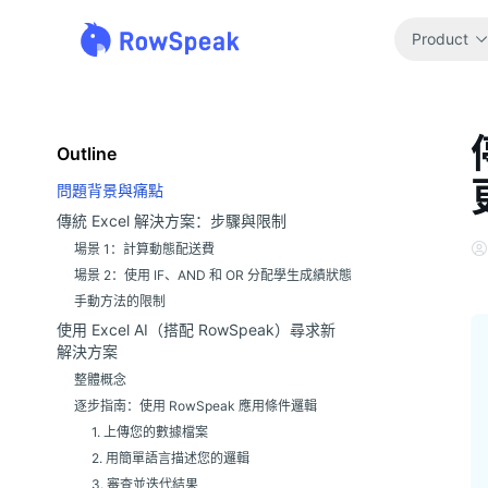
Product
Outline
問題背景與痛點
傳統 Excel 解決方案：步驟與限制
場景 1：計算動態配送費
場景 2：使用 IF、AND 和 OR 分配學生成績狀態
手動方法的限制
使用 Excel AI（搭配 RowSpeak）尋求新
解決方案
整體概念
逐步指南：使用 RowSpeak 應用條件邏輯
1. 上傳您的數據檔案
2. 用簡單語言描述您的邏輯
3. 審查並迭代結果