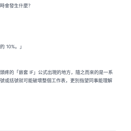
時會發生什麼？
 10%。」
疼的「嵌套 IF」公式出現的地方，隨之而來的是一系
號或括號就可能破壞整個工作表，更別指望同事能理解