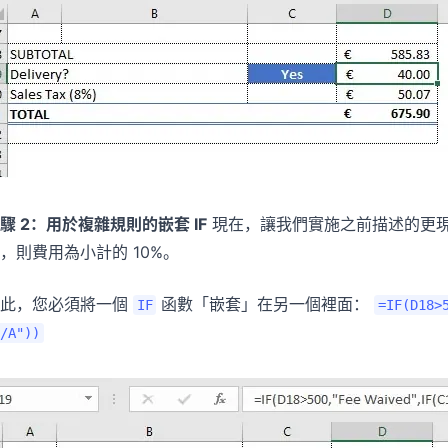
驟 2：用於複雜規則的嵌套 IF
現在，讓我們實施之前描述的更現
，則費用為小計的 10%。
為此，您必須將一個
函數「嵌套」在另一個裡面：
IF
=IF(D18>
/A"))