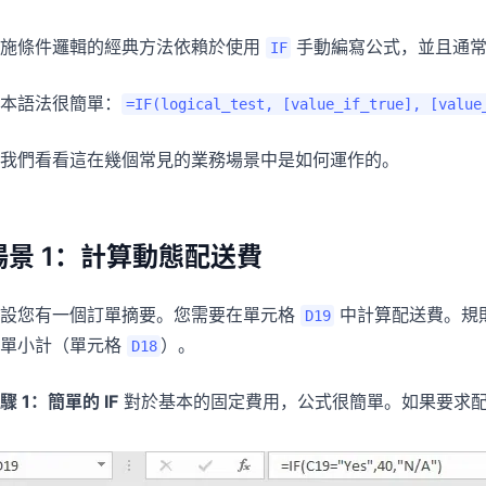
實施條件邏輯的經典方法依賴於使用
手動編寫公式，並且通
IF
本語法很簡單：
=IF(logical_test, [value_if_true], [value
我們看看這在幾個常見的業務場景中是如何運作的。
場景 1：計算動態配送費
假設您有一個訂單摘要。您需要在單元格
中計算配送費。規
D19
訂單小計（單元格
）。
D18
驟 1：簡單的 IF
對於基本的固定費用，公式很簡單。如果要求配