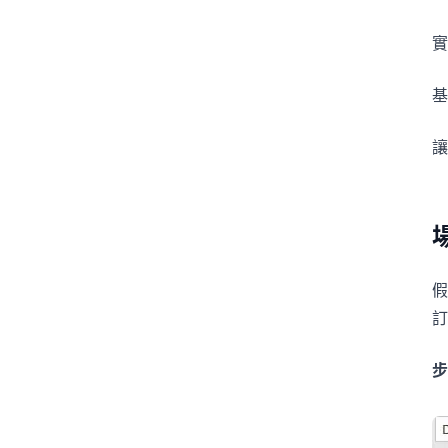
基
讓
步