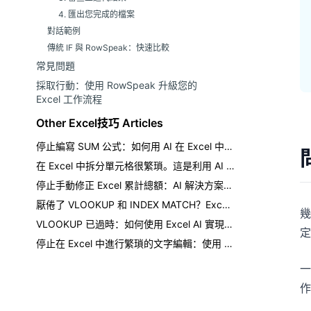
4. 匯出您完成的檔案
對話範例
傳統 IF 與 RowSpeak：快速比較
常見問題
採取行動：使用 RowSpeak 升級您的
Excel 工作流程
Other Excel技巧 Articles
停止編寫 SUM 公式：如何用 AI 在 Excel 中取得總計
在 Excel 中拆分單元格很繁瑣。這是利用 AI 的更聰明方法。
停止手動修正 Excel 累計總額：AI 解決方案在此
厭倦了 VLOOKUP 和 INDEX MATCH？Excel AI 如何改變遊戲規則
幾
VLOOKUP 已過時：如何使用 Excel AI 實現更快、無錯誤的數據查找
定
停止在 Excel 中進行繁瑣的文字編輯：使用 AI 即時替換、清理和格式化資料
作