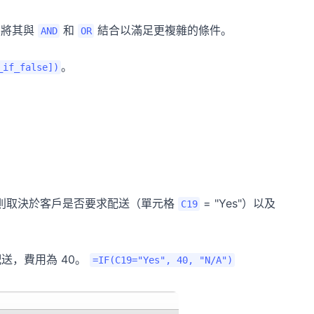
常將其與
和
結合以滿足更複雜的條件。
AND
OR
。
_if_false])
則取決於客戶是否要求配送（單元格
= "Yes"）以及
C19
送，費用為 40。
=IF(C19="Yes", 40, "N/A")