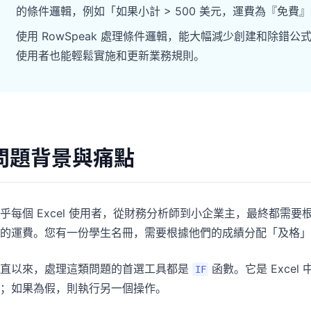
的條件邏輯，例如「如果小計 > 500 美元，運費為『免費』
Pipelines, quotas, forecasting, and
Useful prompts for analysis, reporting,
revenue tracking.
and cleanup.
使用 RowSpeak 處理條件邏輯，能大幅減少創建和除錯公
使用者也能輕鬆實施和更新業務規則。
Project
Community
Manage milestones, owners, delivery,
Join discussions, ask questions, and
and status.
learn from users.
Analytics
Quick Start
問題背景與痛點
Dashboards, KPI reviews, and recurring
Fast onboarding for new users and
business insights.
teams.
乎每個 Excel 使用者，從財務分析師到小企業主，最終都需
的運費。您有一份學生名冊，需要根據他們的成績分配「及格」
一直以來，處理這類問題的首選工具都是
函數。它是 Exce
IF
；如果為假，則執行另一個操作。