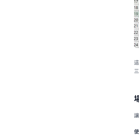
這
三
讓