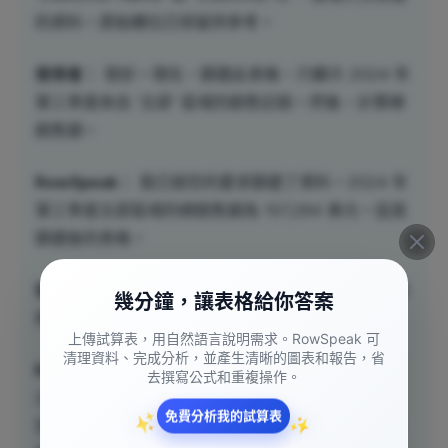
的資料。原始欄位已保留供參考。
使用者：
很好。現在，篩選此表格，只顯示 2024 年
第三季度來自 '北部' 區域的銷售記錄。然後，計算總
銷售額。
RowSpeak：
我已按您的要求篩選了資料。2024 年
第三季度北部區域的總銷售額為 157,284 美元。這是
篩選後的表格。
使用者：
完美。你能為這些篩選後的資料建立一個橫
幾分鐘，讓表格給你答案
條圖，按 'Product Category' 顯示銷售明細嗎？
上傳試算表，用自然語言說明需求。RowSpeak 可
清理資料、完成分析，並產生清晰的圖表和報告，省
RowSpeak：
當然可以。這是一個橫條圖，顯示了
去撰寫公式和重複操作。
2024 年第三季度北部區域每個產品類別的銷售額。
免費分析我的試算表
✨
✨
您可以將此圖表下載為圖片，或將整個報告下載為新