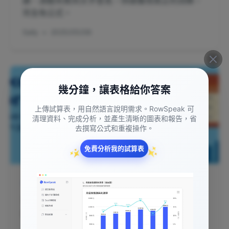
饋、測驗失敗到文字意見，快速獲得真正的洞察，
完全免公式。
Sally
•
2025/05/08
幾分鐘，讓表格給你答案
上傳試算表，用自然語言說明需求。RowSpeak 可
清理資料、完成分析，並產生清晰的圖表和報告，省
去撰寫公式和重複操作。
免費分析我的試算表
✨
✨
Excel Tips
出勤分析只要三個問題：用 RowSpeak
秒解 HR 考勤資料