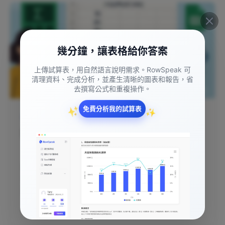
幾分鐘，讓表格給你答案
上傳試算表，用自然語言說明需求。RowSpeak 可
清理資料、完成分析，並產生清晰的圖表和報告，省
去撰寫公式和重複操作。
免費分析我的試算表
✨
✨
Excel操作
如何在 Google 試算表中專業加總數字
（更聰明的 AI 替代方案）
厭倦手動加總試算表？掌握 Google 試算表的
SUM 函數，並了解 RowSpeak 的 AI 如何立即為
您完成計算。
Gianna
•
2025/08/18