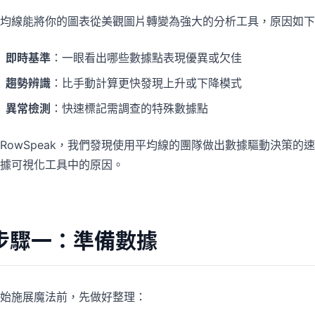
專案
社群
均線能將你的圖表從美觀圖片轉變為強大的分析工具，原因如下
管理里程碑、負責人、交付與進度。
加入討論、提問並向其他使用者學習。
即時基準
：一眼看出哪些數據點表現優異或欠佳
分析
快速入門
趨勢辨識
：比手動計算更快發現上升或下降模式
用於儀表板、KPI 檢視與經營分析。
幫助新使用者與團隊快速上手。
異常檢測
：快速標記需調查的特殊數據點
RowSpeak，我們發現使用平均線的團隊做出數據驅動決策的
據可視化工具中的原因。
步驟一：準備數據
始施展魔法前，先做好整理：