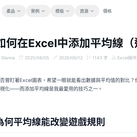
產品
案例
模板
資源
價格
如何在Excel中添加平均線
全部
部落格
瀏覽全部可直接使用的試算表模板。
取得產品更新、案例與工作流程靈感。
Gianna
2025/08/05
2026/06/12
1143
字
Excel操作
財務
指南
涵蓋預算、預測、報表與財務分析。
面向真實試算表工作的逐步教學。
否曾盯著Excel圖表，希望一眼就能看出數據與平均值的對比
視化——而添加平均線是我最愛用的技巧之一。
營運
文件
用於追蹤流程、協作、規劃與執行。
查看產品文件、設定與使用說明。
銷售
提示詞庫
為何平均線能改變遊戲規則
支援銷售管道、目標、預測與營收追蹤。
用於分析、報表與清理的實用提示詞。