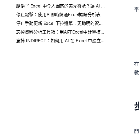
厭倦了 Excel 中令人困惑的美元符號？讓 AI 為您處理混合參照
平
停止點擊：使用AI即時篩選Excel樞紐分析表
停止手動更新 Excel 下拉選單：更聰明的資料查詢方法
忘掉資料分析工具箱：用AI在Excel中計算描述性統計
忘掉 INDIRECT：如何用 AI 在 Excel 中建立相依下拉式清單
在
數
開