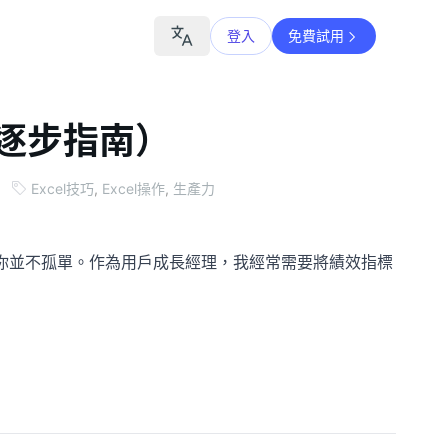
登入
免費試用
（逐步指南）
Excel技巧
,
Excel操作
,
生產力
？你並不孤單。作為用戶成長經理，我經常需要將績效指標