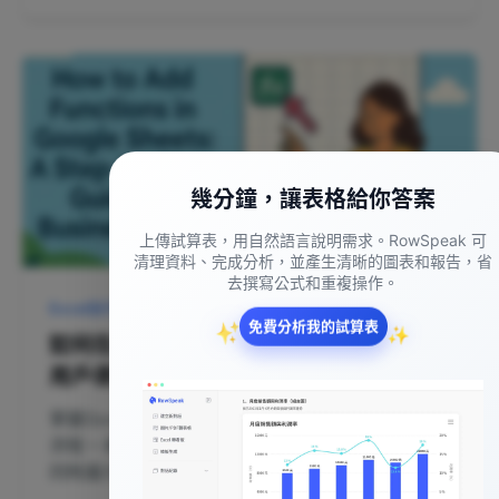
幾分鐘，讓表格給你答案
上傳試算表，用自然語言說明需求。RowSpeak 可
清理資料、完成分析，並產生清晰的圖表和報告，省
去撰寫公式和重複操作。
Excel操作
免費分析我的試算表
✨
✨
如何在 Google 試算表中新增函數：商務
用戶逐步指南
掌握Google Sheets函式能徹底改變您的數據工作
流程。本指南將帶您從基礎函式到進階自訂公式，
同時展示RowSpeak的AI功能如何將您的試算表技