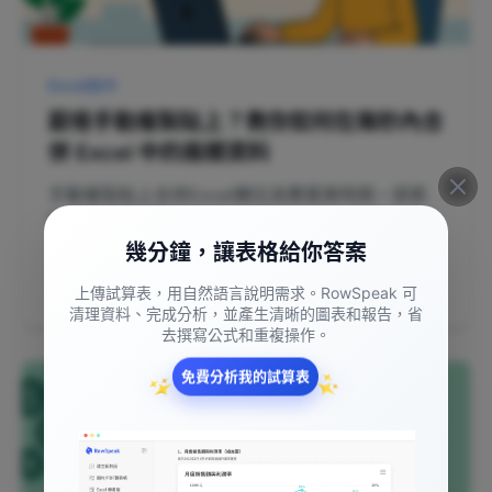
Excel操作
厭倦手動複製貼上？教你如何在幾秒內合
併 Excel 中的兩欄資料
手動複製貼上合併Excel欄位浪費寶貴時間。探索
能立即合併欄位的公式技巧與AI工具，最適合處理
客戶數據或報表的忙碌主管。
幾分鐘，讓表格給你答案
Ruby
•
2025/11/04
上傳試算表，用自然語言說明需求。RowSpeak 可
清理資料、完成分析，並產生清晰的圖表和報告，省
去撰寫公式和重複操作。
免費分析我的試算表
✨
✨