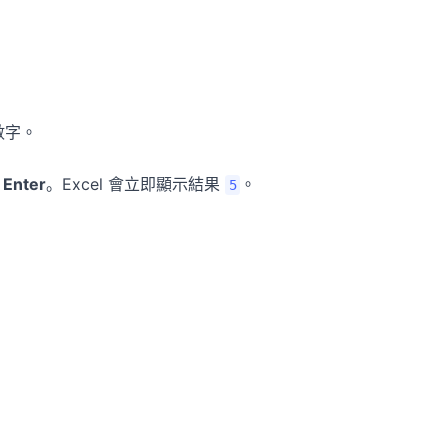
數字。
下
Enter
。Excel 會立即顯示結果
。
5