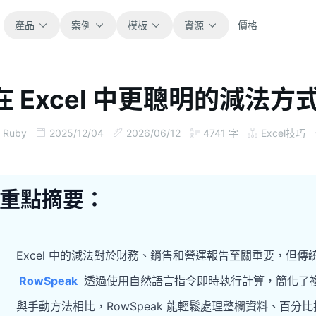
產品
案例
模板
資源
價格
在 Excel 中更聰明的減法方式（
全部
部落格
瀏覽全部可直接使用的試算表模板。
取得產品更新、案例與工作流程靈感。
Ruby
2025/12/04
2026/06/12
4741
字
Excel技巧
財務
指南
涵蓋預算、預測、報表與財務分析。
面向真實試算表工作的逐步教學。
重點摘要：
營運
文件
用於追蹤流程、協作、規劃與執行。
查看產品文件、設定與使用說明。
Excel 中的減法對於財務、銷售和營運報告至關重要，但
銷售
提示詞庫
RowSpeak
透過使用自然語言指令即時執行計算，簡化了
支援銷售管道、目標、預測與營收追蹤。
用於分析、報表與清理的實用提示詞。
與手動方法相比，RowSpeak 能輕鬆處理整欄資料、百