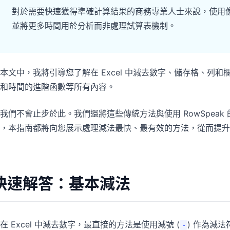
專案
社群
對於需要快速獲得準確計算結果的商務專業人士來說，使用像 Ro
管理里程碑、負責人、交付與進度。
加入討論、提問並向其他使用者學習。
並將更多時間用於分析而非處理試算表機制。
分析
快速入門
用於儀表板、KPI 檢視與經營分析。
幫助新使用者與團隊快速上手。
本文中，我將引導您了解在 Excel 中減去數字、儲存格、列
和時間的進階函數等所有內容。
我們不會止步於此。我們還將這些傳統方法與使用 RowSpeak
，本指南都將向您展示處理減法最快、最有效的方法，從而提升您的
快速解答：基本減法
在 Excel 中減去數字，最直接的方法是使用減號 (
) 作為減法
-