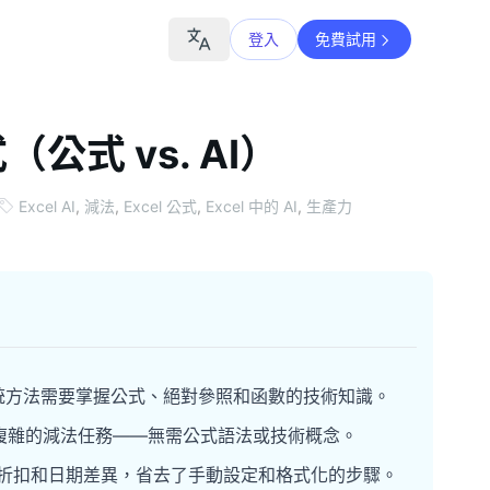
登入
免費試用
公式 vs. AI）
Excel AI
,
減法
,
Excel 公式
,
Excel 中的 AI
,
生產力
傳統方法需要掌握公式、絕對參照和函數的技術知識。
複雜的減法任務——無需公式語法或技術概念。
分比折扣和日期差異，省去了手動設定和格式化的步驟。