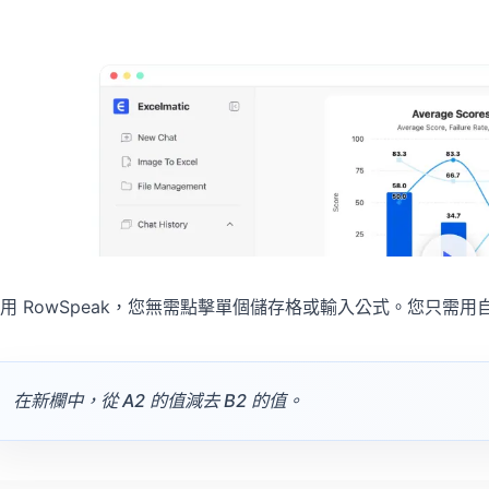
用 RowSpeak，您無需點擊單個儲存格或輸入公式。您只需
在新欄中，從 A2 的值減去 B2 的值。