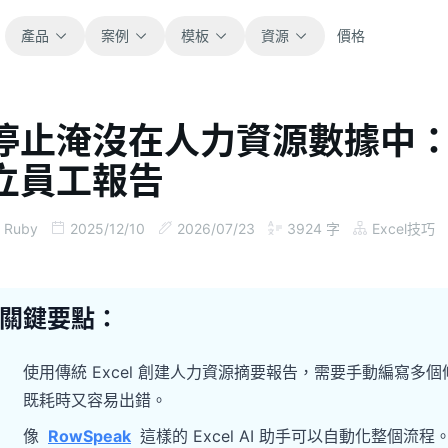
產品
案例
模板
資源
價格
停止淹沒在人力資源數據中：用 E
全部
部落格
立員工報告
瀏覽全部可直接使用的試算表模板。
取得產品更新、案例與工作流程靈感。
財務
指南
Ruby
2025/12/10
2026/07/23
3924
字
Excel技巧
涵蓋預算、預測、報表與財務分析。
面向真實試算表工作的逐步教學。
營運
文件
關鍵要點：
用於追蹤流程、協作、規劃與執行。
查看產品文件、設定與使用說明。
使用傳統 Excel 創建人力資源摘要報告，需要手動編寫多
銷售
提示詞庫
既耗時又容易出錯。
支援銷售管道、目標、預測與營收追蹤。
用於分析、報表與清理的實用提示詞。
像
RowSpeak
這樣的 Excel AI 助手可以自動化整