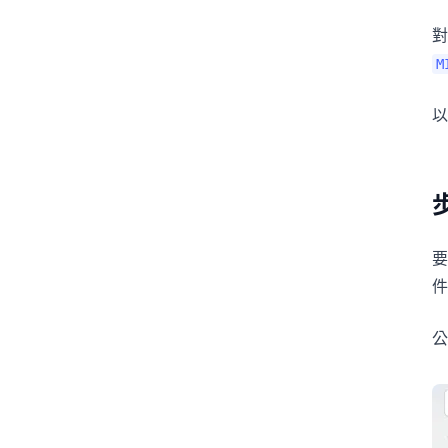
對
M
以
要
件