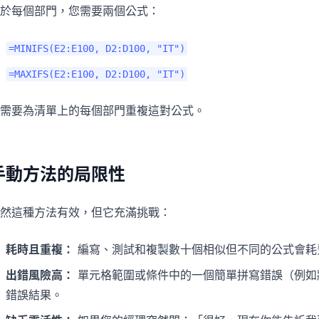
於每個部門，您需要兩個公式：
=MINIFS(E2:E100, D2:D100, "IT")
=MAXIFS(E2:E100, D2:D100, "IT")
需要為清單上的每個部門重複這對公式。
手動方法的局限性
然這種方法有效，但它充滿挑戰：
耗時且重複：
編寫、測試和複製數十個相似但不同的公式會耗
出錯風險高：
單元格範圍或條件中的一個簡單拼寫錯誤（例如將「F
錯誤結果。