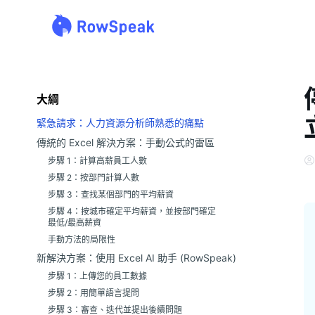
大綱
緊急請求：人力資源分析師熟悉的痛點
傳統的 Excel 解決方案：手動公式的雷區
步驟 1：計算高薪員工人數
步驟 2：按部門計算人數
步驟 3：查找某個部門的平均薪資
步驟 4：按城市確定平均薪資，並按部門確定
最低/最高薪資
手動方法的局限性
新解決方案：使用 Excel AI 助手 (RowSpeak)
步驟 1：上傳您的員工數據
步驟 2：用簡單語言提問
步驟 3：審查、迭代並提出後續問題