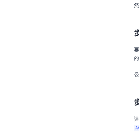
然
的
這
A