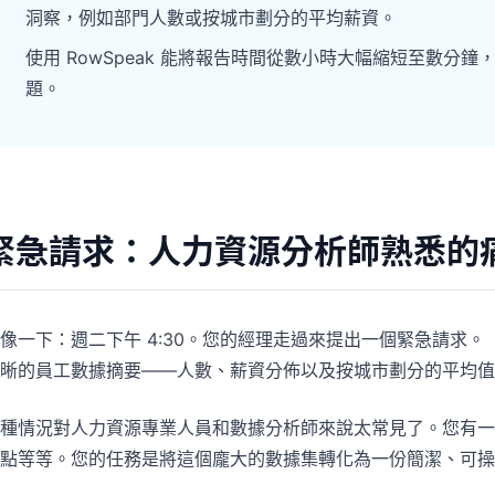
專案
社群
洞察，例如部門人數或按城市劃分的平均薪資。
管理里程碑、負責人、交付與進度。
加入討論、提問並向其他使用者學習。
使用 RowSpeak 能將報告時間從數小時大幅縮短至數
題。
分析
快速入門
用於儀表板、KPI 檢視與經營分析。
幫助新使用者與團隊快速上手。
緊急請求：人力資源分析師熟悉的
像一下：週二下午 4:30。您的經理走過來提出一個緊急請求。
晰的員工數據摘要——人數、薪資分佈以及按城市劃分的平均值。而
種情況對人力資源專業人員和數據分析師來說太常見了。您有一
點等等。您的任務是將這個龐大的數據集轉化為一份簡潔、可操