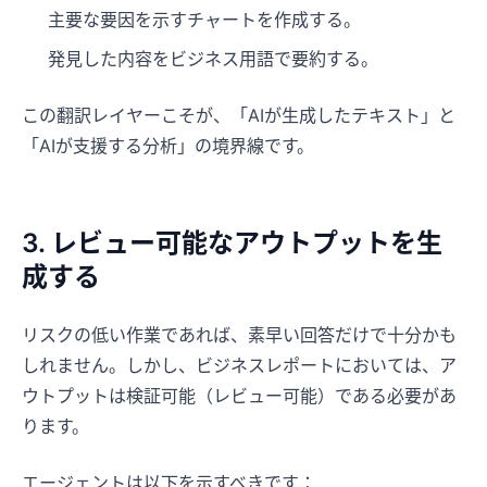
主要な要因を示すチャートを作成する。
発見した内容をビジネス用語で要約する。
この翻訳レイヤーこそが、「AIが生成したテキスト」と
「AIが支援する分析」の境界線です。
3. レビュー可能なアウトプットを生
成する
数分で、スプレッドシートから答え
を
リスクの低い作業であれば、素早い回答だけで十分かも
しれません。しかし、ビジネスレポートにおいては、ア
ファイルをアップロードし、やりたいことを自然な
言葉で伝えるだけ。RowSpeak がデータを整理・分
ウトプットは検証可能（レビュー可能）である必要があ
析し、分かりやすいグラフやレポートを作成しま
ります。
す。数式作成や繰り返しの手作業は不要です。
✨
エージェントは以下を示すべきです：
✨
無料で表を分析する