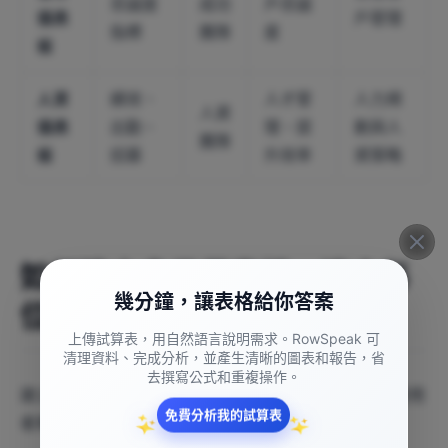
忠誠度
成功
戶忠誠
儀表
戶管理
指標
團隊
度
板
人資
績效、
人才管
人力規
人資
儀表
出勤、
理、提
劃與人
團隊
板
招募
升效率
資策略
如何建立多元儀表板：適合每
幾分鐘，讓表格給你答案
位使用者的工具
上傳試算表，用自然語言說明需求。RowSpeak 可
清理資料、完成分析，並產生清晰的圖表和報告，省
去撰寫公式和重複操作。
建立有效儀表板需要正確結合
資料、設計與工具
。依使用
免費分析我的試算表
✨
✨
者專業與業務需求，儀表板工具可分為三大類：