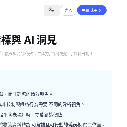
登入
免費試用
與 AI 洞見
儀表板
,
資料分析
,
生產力
,
資料視覺化
,
資料自動化
號
，而非靜態的績效報告。
成本控制與網絡行為需要
不同的分析視角
。
是平均表現）時，才能創造價值。
將物流資料轉為
可解讀且可行動的儀表板
的工作量。