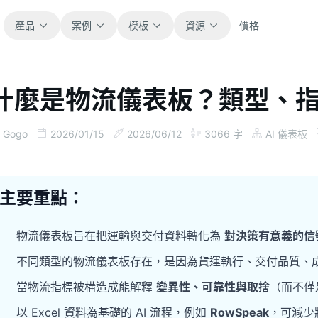
產品
案例
模板
資源
價格
什麼是物流儀表板？類型、指標
全部
部落格
瀏覽全部可直接使用的試算表模板。
取得產品更新、案例與工作流程靈感。
Gogo
2026/01/15
2026/06/12
3066
字
AI 儀表板
財務
指南
涵蓋預算、預測、報表與財務分析。
面向真實試算表工作的逐步教學。
主要重點：
營運
文件
用於追蹤流程、協作、規劃與執行。
查看產品文件、設定與使用說明。
物流儀表板旨在把運輸與交付資料轉化為
對決策有意義的信
不同類型的物流儀表板存在，是因為貨運執行、交付品質、
銷售
提示詞庫
當物流指標被構造成能解釋
變異性、可靠性與取捨
（而不僅
支援銷售管道、目標、預測與營收追蹤。
用於分析、報表與清理的實用提示詞。
以 Excel 資料為基礎的 AI 流程，例如
RowSpeak
，可減少