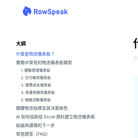
大綱
什麼是物流儀表板？
實務中常見的物流儀表板類型
1. 運輸管理儀表板
2. 交付績效儀表板
3. 運費成本儀表板
4. 承運商績效儀表板
5. 網絡流動儀表板
關鍵物流指標及其決策角色
AI 如何協助從 Excel 資料建立物流儀表板
結論與謹慎的下一步
常見問答（FAQ）