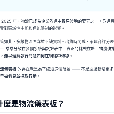
專案
社群
管理里程碑、負責人、交付與進度。
加入討論、提問並向其他使用者學習。
 2025 年，物流已成為企業營運中最易波動的要素之一。貨
分析
快速入門
受到區域性中斷和運能限制的影響。
用於儀表板、KPI 檢視與經營分析。
幫助新使用者與團隊快速上手。
管如此，多數物流團隊並不缺資料。出貨時間戳、承運商評分表
— 常常分散在多個系統與試算表中。真正的挑戰在於：
物流決
，難以理解執行問題如何在網絡中傳導。
流儀表板
的存在就是為了縮短這個落差 —— 不是透過新增更
早被看見並採取行動
。
什麼是物流儀表板？