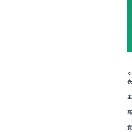
X
表
主
高
資