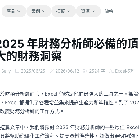
產品
案例
模板
資源
價格
2025 年財務分析師必備的頂尖
全部
部落格
大的財務洞察
瀏覽全部可直接使用的試算表模板。
取得產品更新、案例與工作流程靈感。
財務
指南
Sally
2025/06/25
2026/06/12
2524
字
Excel技巧
涵蓋預算、預測、報表與財務分析。
面向真實試算表工作的逐步教學。
營運
文件
於財務分析師而言，Excel 仍然是他們最強大的工具之一。
用於追蹤流程、協作、規劃與執行。
查看產品文件、設定與使用說明。
，Excel 都提供了各種增益集來提高生產力和準確性。到了 2025
改變財務分析師的工作方式。
銷售
提示詞庫
支援銷售管道、目標、預測與營收追蹤。
用於分析、報表與清理的實用提示詞。
這篇文章中，我們將探討 2025 年財務分析師的一些最佳 Ex
具將幫助你優化工作流程、提高資料準確性，並做出更明智的財