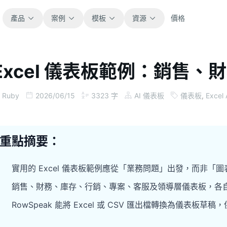
產品
案例
模板
資源
價格
Excel 儀表板範例：銷售、財
全部
部落格
瀏覽全部可直接使用的試算表模板。
取得產品更新、案例與工作流程靈感。
Ruby
2026/06/15
3323
字
AI 儀表板
儀表板
,
Excel 
財務
指南
涵蓋預算、預測、報表與財務分析。
面向真實試算表工作的逐步教學。
重點摘要：
營運
文件
用於追蹤流程、協作、規劃與執行。
查看產品文件、設定與使用說明。
實用的 Excel 儀表板範例應從「業務問題」出發，而非「
銷售、財務、庫存、行銷、專案、客服及領導層儀表板，各
銷售
提示詞庫
RowSpeak 能將 Excel 或 CSV 匯出檔轉換為儀表板
支援銷售管道、目標、預測與營收追蹤。
用於分析、報表與清理的實用提示詞。