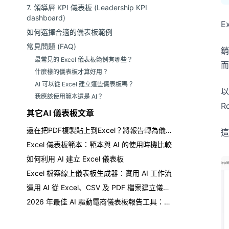
7. 領導層 KPI 儀表板 (Leadership KPI
dashboard)
E
如何選擇合適的儀表板範例
常見問題 (FAQ)
銷
最常見的 Excel 儀表板範例有哪些？
而
什麼樣的儀表板才算好用？
AI 可以從 Excel 建立這些儀表板嗎？
以
我應該使用範本還是 AI？
R
其它AI 儀表板文章
還在把PDF複製貼上到Excel？將報告轉為儀表板
這
Excel 儀表板範本：範本與 AI 的使用時機比較
如何利用 AI 建立 Excel 儀表板
Excel 檔案線上儀表板生成器：實用 AI 工作流
運用 AI 從 Excel、CSV 及 PDF 檔案建立儀表板
2026 年最佳 AI 驅動電商儀表板報告工具：完整購買指南