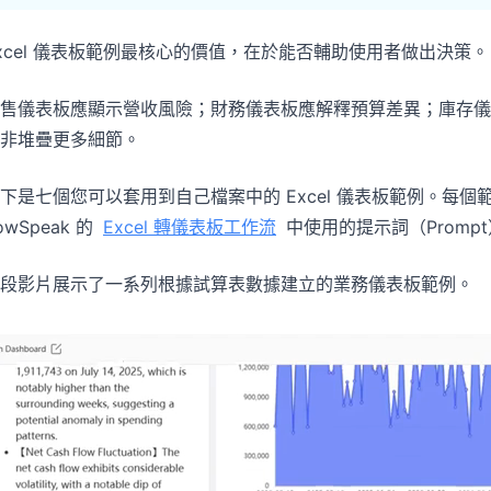
專案
社群
管理里程碑、負責人、交付與進度。
加入討論、提問並向其他使用者學習。
xcel 儀表板範例最核心的價值，在於能否輔助使用者做出決策。
分析
快速入門
售儀表板應顯示營收風險；財務儀表板應解釋預算差異；庫存儀
用於儀表板、KPI 檢視與經營分析。
幫助新使用者與團隊快速上手。
非堆疊更多細節。
下是七個您可以套用到自己檔案中的 Excel 儀表板範例。每
owSpeak 的
Excel 轉儀表板工作流
中使用的提示詞（Promp
段影片展示了一系列根據試算表數據建立的業務儀表板範例。