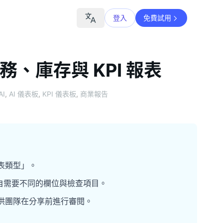
登入
免費試用
務、庫存與 KPI 報表
AI
,
AI 儀表板
,
KPI 儀表板
,
商業報告
圖表類型」。
自需要不同的欄位與檢查項目。
草稿，供團隊在分享前進行審閱。