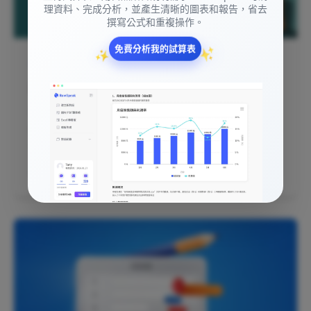
理資料、完成分析，並產生清晰的圖表和報告，省去
撰寫公式和重複操作。
✨
✨
免費分析我的試算表
Excel Tips
2025年財務團隊十大Excel AI工具
發現10款由AI驅動的工具，幫助財務團隊更聰明地
使用Excel。自動化預算、預測、儀表板和分析，再
也不用在手動工作上浪費數小時。
Sally
•
2025/05/20