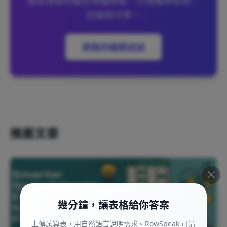
理成清楚的報告與儀表板，方便團隊核對、
討論與分享。
用我的檔案試試
推薦文章
幾分鐘，讓表格給你答案
上傳試算表，用自然語言說明需求。RowSpeak 可清