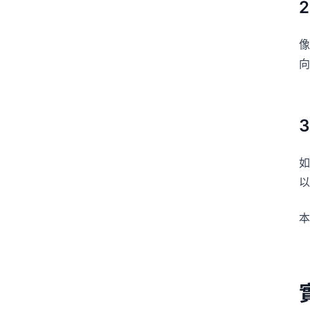
像
向
如
以
本