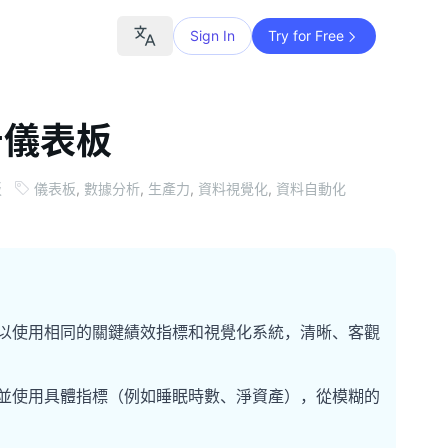
Sign In
Try for Free
告儀表板
板
儀表板
,
數據分析
,
生產力
,
資料視覺化
,
資料自動化
以使用相同的關鍵績效指標和視覺化系統，清晰、客觀
並使用具體指標（例如睡眠時數、淨資產），從模糊的