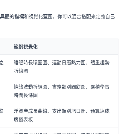
具體的指標和視覺化藍圖，你可以混合搭配來定義自己
範例視覺化
息
睡眠時長環圈圖、運動日曆熱力圖、體重趨勢
折線圖
學
情緒波動折線圖、書籍類別圓餅圖、累積學習
時間長條圖
際
淨資產成長曲線、支出類別旭日圖、預算達成
度儀表板