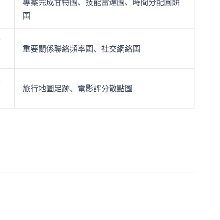
專案完成甘特圖、技能雷達圖、時間分配圓餅
圖
結
重要關係聯絡頻率圖、社交網絡圖
養
旅行地圖足跡、電影評分散點圖