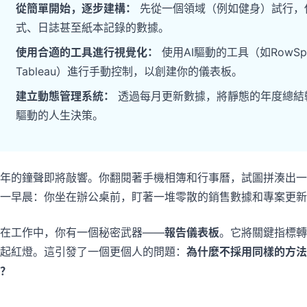
從簡單開始，逐步建構：
先從一個領域（例如健身）試行，使
Pipelines, quotas, forecasting, and
Useful prompts for analysis, reporting,
式、日誌甚至紙本記錄的數據。
revenue tracking.
and cleanup.
使用合適的工具進行視覺化：
使用AI驅動的工具（如RowS
Project
Community
Tableau）進行手動控制，以創建你的儀表板。
Manage milestones, owners, delivery,
Join discussions, ask questions, and
建立動態管理系統：
透過每月更新數據，將靜態的年度總結
and status.
learn from users.
驅動的人生決策。
Analytics
Quick Start
Dashboards, KPI reviews, and recurring
Fast onboarding for new users and
business insights.
teams.
年的鐘聲即將敲響。你翻閱著手機相簿和行事曆，試圖拼湊出一
一早晨：你坐在辦公桌前，盯著一堆零散的銷售數據和專案更新
在工作中，你有一個秘密武器——
報告儀表板
。它將關鍵指標轉
起紅燈。這引發了一個更個人的問題：
為什麼不採用同樣的方法
？