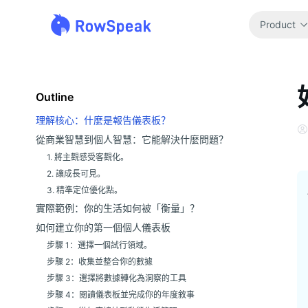
Product
Outline
理解核心：什麼是報告儀表板？
從商業智慧到個人智慧：它能解決什麼問題？
1. 將主觀感受客觀化。
2. 讓成長可見。
3. 精準定位優化點。
實際範例：你的生活如何被「衡量」？
如何建立你的第一個個人儀表板
步驟 1：選擇一個試行領域。
步驟 2：收集並整合你的數據
步驟 3：選擇將數據轉化為洞察的工具
步驟 4：閱讀儀表板並完成你的年度敘事