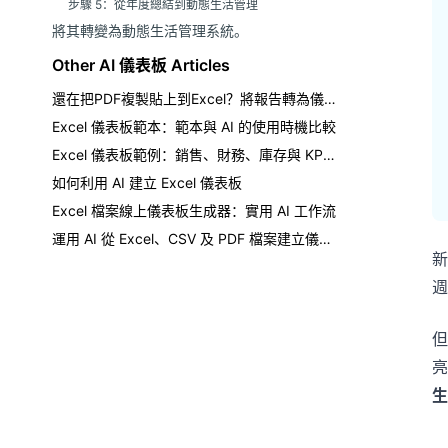
步驟 5：從年度總結到動態生活管理
將其轉變為動態生活管理系統。
Other AI 儀表板 Articles
還在把PDF複製貼上到Excel？將報告轉為儀表板
Excel 儀表板範本：範本與 AI 的使用時機比較
Excel 儀表板範例：銷售、財務、庫存與 KPI 報表
如何利用 AI 建立 Excel 儀表板
Excel 檔案線上儀表板生成器：實用 AI 工作流
運用 AI 從 Excel、CSV 及 PDF 檔案建立儀表板
新
週
但
亮
生