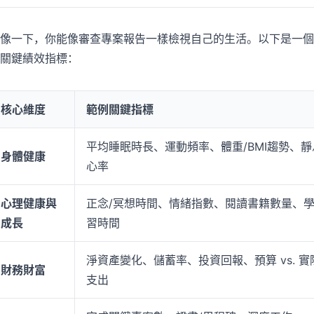
像一下，你能像審查專案報告一樣檢視自己的生活。以下是一個
關鍵績效指標：
核心維度
範例關鍵指標
平均睡眠時長、運動頻率、體重/BMI趨勢、靜
身體健康
心率
心理健康與
正念/冥想時間、情緒指數、閱讀書籍數量、
成長
習時間
淨資產變化、儲蓄率、投資回報、預算 vs. 實
財務財富
支出