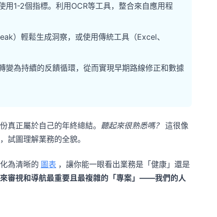
用1-2個指標。利用OCR等工具，整合來自應用程
peak）輕鬆生成洞察，或使用傳統工具（Excel、
轉變為持續的反饋循環，從而實現早期路線修正和數據
份真正屬於自己的年終總結。
聽起來很熟悉嗎？
這很像
，試圖理解業務的全貌。
化為清晰的
圖表
，讓你能一眼看出業務是「健康」還是
來審視和導航最重要且最複雜的「專案」——我們的人