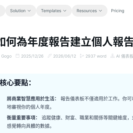
Solution
Templates
Resources
Pricing
如何為年度報告建立個人報
All
Blog
Browse every ready-to-use
Product updates, examples, and
Gogo
2025/12/26
2026/06/12
2937
word
AI 儀表
spreadsheet template.
workflow ideas.
Finance
Guides
Budgets, forecasts, reporting, and
Step-by-step tutorials for real
核心要點：
financial analysis.
spreadsheet jobs.
將商業智慧應用於生活：
報告儀表板不僅適用於工作。你可
Operations
Documentation
地審視你的個人年度。
Track workflows, handoffs, planning,
Core product docs, setup, and usage
and execution.
references.
衡量重要事項：
追蹤健康、財富、職業和關係等關鍵維度，
感覺轉向具體的數據。
Sales
Prompt Library