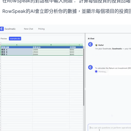
在RowSpeak的對話框中輸入問題：“計算每個投資的投資回報
RowSpeak的AI會立即分析你的數據，並顯示每個項目的投