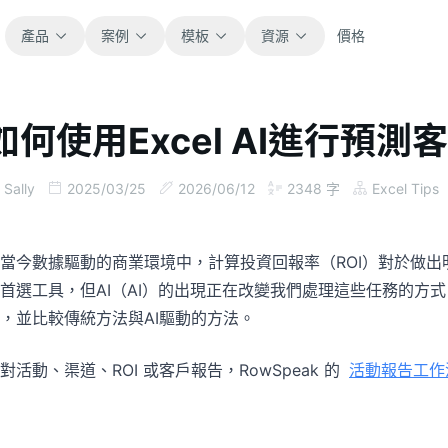
產品
案例
模板
資源
價格
如何使用Excel AI進行預
全部
部落格
瀏覽全部可直接使用的試算表模板。
取得產品更新、案例與工作流程靈感。
Sally
2025/03/25
2026/06/12
2348
字
Excel Tips
財務
指南
涵蓋預算、預測、報表與財務分析。
面向真實試算表工作的逐步教學。
當今數據驅動的商業環境中，計算投資回報率（ROI）對於做出明
首選工具，但AI（AI）的出現正在改變我們處理這些任務的方式。
營運
文件
，並比較傳統方法與AI驅動的方法。
用於追蹤流程、協作、規劃與執行。
查看產品文件、設定與使用說明。
對活動、渠道、ROI 或客戶報告，RowSpeak 的
活動報告工作
銷售
提示詞庫
支援銷售管道、目標、預測與營收追蹤。
用於分析、報表與清理的實用提示詞。