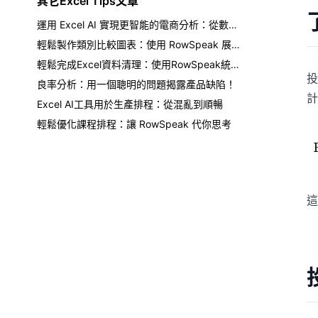
其它Excel Tips文章
運用 Excel AI 實現更智能的電商分析：從數據混亂到清晰洞察
輕鬆製作類別比較圖表：使用 RowSpeak 展現 Excel AI 的魔力
輕鬆完成Excel資料清理：使用RowSpeak統一格式
投
良率分析：用一個聰明的問題揭露產品缺陷！
計
Excel AI工具用於生產排程：從混亂到順暢
輕鬆優化課程排程：讓 RowSpeak 代你思考
這