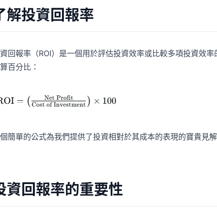
專案
社群
了解投資回報率
管理里程碑、負責人、交付與進度。
加入討論、提問並向其他使用者學習。
分析
快速入門
資回報率（ROI）是一個用於評估投資效率或比較多項投資效率
用於儀表板、KPI 檢視與經營分析。
幫助新使用者與團隊快速上手。
算百分比：
個簡單的公式為我們提供了投資相對於其成本的表現的寶貴見解
投資回報率的重要性