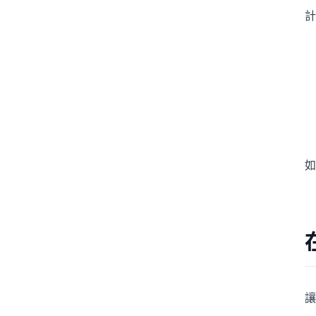
計
如
讓