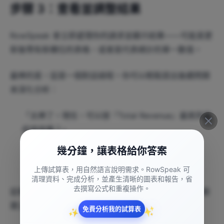
步驟 3：查看並調整結果
RowSpeak 會立即處理你的請求並顯示結果——可能是更
新後帶有新欄位的表格，或者是代表總計的單一數值。
最棒的是，這是一個對話過程。你可以輕鬆提出後續問題
來深化分析：
「太棒了。現在，可以按『Total Revenue』最高到最
低排序嗎？」
「光是『Oranges』的總營收是多少？」
幾分鐘，讓表格給你答案
「篩選此表，僅顯示銷售額超過 $500 的記錄。」
上傳試算表，用自然語言說明需求。RowSpeak 可
清理資料、完成分析，並產生清晰的圖表和報告，省
去撰寫公式和重複操作。
這種對話式方法讓即時分析變得極其快速，不再需要不斷
建立公式或樞紐分析表。
免費分析我的試算表
✨
✨