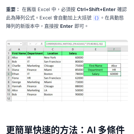
重要：
在舊版 Excel 中，必須按
Ctrl+Shift+Enter
確認
此為陣列公式。Excel 會自動加上大括號
。在具動態
{}
陣列的新版本中，直接按
Enter
即可。
幾分鐘，讓表格給你答案
上傳試算表，用自然語言說明需求。RowSpeak 可
清理資料、完成分析，並產生清晰的圖表和報告，省
去撰寫公式和重複操作。
免費分析我的試算表
✨
✨
更簡單快速的方法：AI 多條件