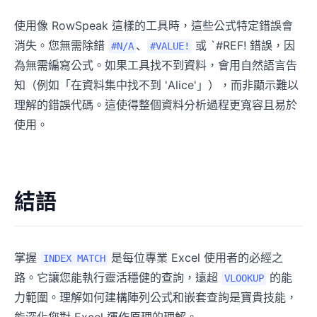
使用像 RowSpeak 這樣的工具時，這些公式特定錯誤會
消失。您無需除錯
、
或 `#REF! 錯誤，因
#N/A
#VALUE!
為無需編寫公式。如果工具找不到資料，會用自然語言告
知（例如「在資料集中找不到 'Alice'」），而非顯示難以
理解的錯誤代碼。這使得整個資料分析過程更寬容且易於
使用。
結語
掌握
是每位專業 Excel 使用者的必經之
INDEX MATCH
路。它讓您能執行靈活穩健的查詢，遠超
的能
VLOOKUP
力範圍。理解如何建構陣列公式和嵌套查詢是寶貴技能，
能深化您對 Excel 運作原理的理解。