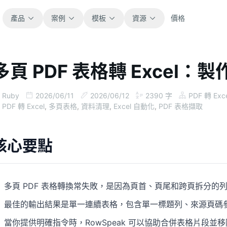
產品
案例
模板
資源
價格
多頁 PDF 表格轉 Excel
全部
部落格
瀏覽全部可直接使用的試算表模板。
取得產品更新、案例與工作流程靈感。
Ruby
2026/06/11
2026/06/12
2390
字
PDF 轉 Exc
PDF 轉 Excel
,
多頁表格
,
資料清理
,
Excel 自動化
,
PDF 表格擷取
財務
指南
涵蓋預算、預測、報表與財務分析。
面向真實試算表工作的逐步教學。
核心要點
營運
文件
用於追蹤流程、協作、規劃與執行。
查看產品文件、設定與使用說明。
多頁 PDF 表格轉換常失敗，是因為頁首、頁尾和跨頁拆分的
銷售
提示詞庫
最佳的輸出結果是單一連續表格，包含單一標題列、來源頁碼
支援銷售管道、目標、預測與營收追蹤。
用於分析、報表與清理的實用提示詞。
當你提供明確指令時，RowSpeak 可以協助合併表格片段並