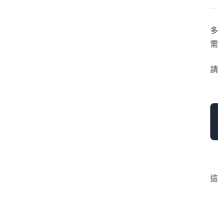
多
需
請
這