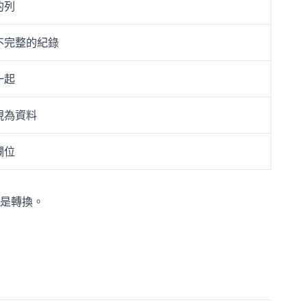
的列
不完整的紀錄
一起
視為資料
欄位
是轉換。