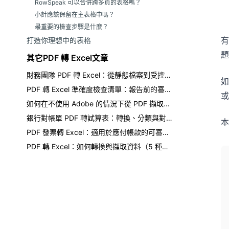
RowSpeak 可以合併跨多頁的表格嗎？
小計應該保留在主表格中嗎？
最重要的檢查步驟是什麼？
有
打造你理想中的表格
題
其它PDF 轉 Excel文章
財務團隊 PDF 轉 Excel：從靜態檔案到受控活頁簿
如
PDF 轉 Excel 準確度檢查清單：報告前的審核要點
或
如何在不使用 Adobe 的情況下從 PDF 擷取表格
銀行對帳單 PDF 轉試算表：轉換、分類與對帳
本
PDF 發票轉 Excel：適用於應付帳款的可審核 AI 工作流程
PDF 轉 Excel：如何轉換與擷取資料（5 種方法比較）