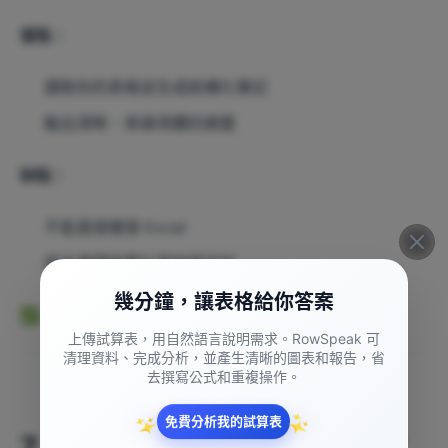
優點：
讀取你的表格並生成結構化筆記
輸出清晰、表達得體的摘要
缺點：
不能直接連接 Excel
英文處理效果比其他語言好
幾分鐘，讓表格給你答案
✅ 非常適合項目經理和團隊領導根據數據撰寫更新
上傳試算表，用自然語言說明需求。RowSpeak 可
清理資料、完成分析，並產生清晰的圖表和報告，省
去撰寫公式和重複操作。
免費分析我的試算表
✨
✨
7. MagicForm — 將 Excel 工